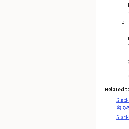
Related t
Slac
際の
Sla