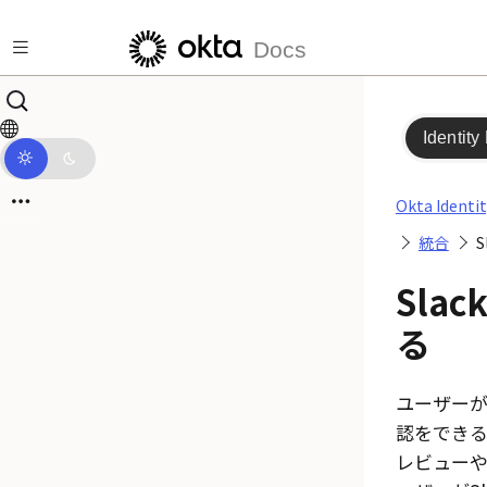
メインコンテンツにスキップ
Docs
Identity
Okta Identi
統合
Sla
る
ユーザーが
認をでき
レビュー