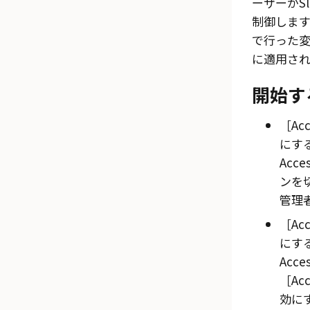
ーザーがS
制御します
で行った変
に適用され
開始す
Ac
にする（
Acces
ンを
管理
Ac
にする（
Acces
Acc
効にする