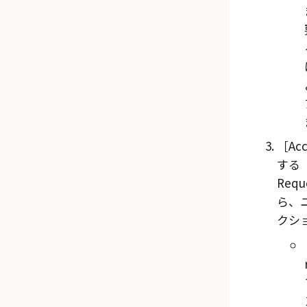
Ac
する（E
Requ
ら、
クシ