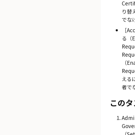
Certi
り替
でな
Ac
る（Ena
Requ
Req
（Enab
Requ
える
者で
このタ
Admi
Gove
（Set