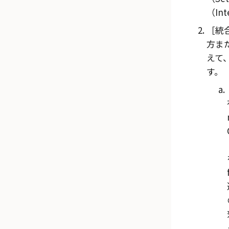
（Int
統合
方ま
えて
す。