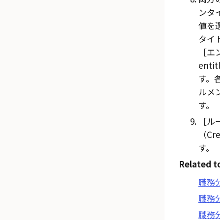
ンタ
値を
タイ
エ
enti
す。
ルメ
す。
ルー
（Cre
す。
Related t
職務
職務
職務