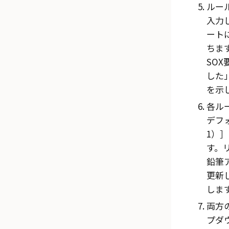
ルー
入力
ート
ちま
SO
した
を示
各ル
デフ
1）
す。
鉛筆
更新
しま
両方
プダ