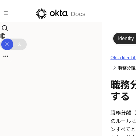
メインコンテンツにスキップ
Docs
Identity
Okta Identi
職務分離
職務
する
職務分離（
のルール
ンすべて