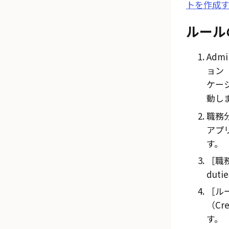
トを作成
ルール
Admi
ョン（A
ケーシ
動し
職務
アプ
す。
職務
duti
ルー
（Cre
す。