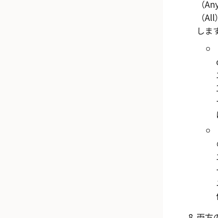
（Any
（All
しま
両方