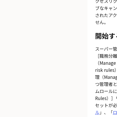
クセスリク
ブなキャ
されたア
せん。
開始す
スーパー
職務分離
（Manage s
risk rules
理（Manage
つ管理者
ムロール
Rules）
セットが必
ル
」、「