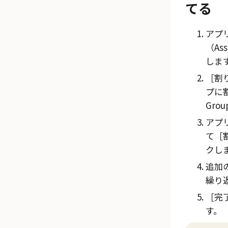
てる
アプ
（Ass
しま
割り
プに割
Grou
アプ
て
クし
追加
繰り
完
す。