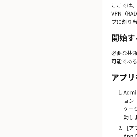
ここでは、Pal
VPN（R
プに割り
開始す
必要な共通
可能であ
アプリ
Admi
ョン（A
ケーシ
動し
ア
App 