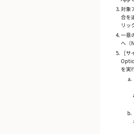
対象
合を追加
リッ
一意
へ（N
サ
Opti
を実