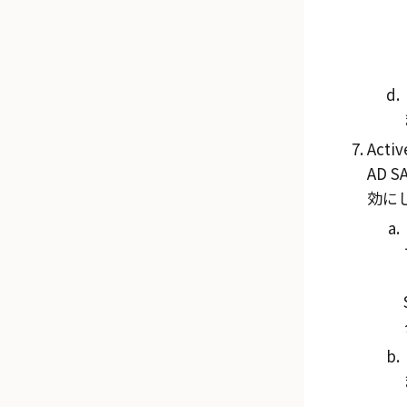
Acti
AD
効に