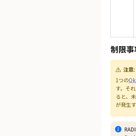
制限事
注意:
1つの
Ok
す。それ
ると、
が発生
RAD