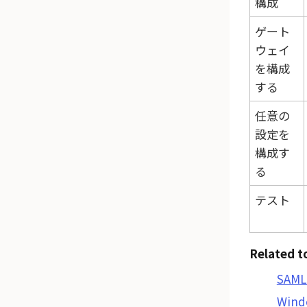
構成
ゲート
ウェイ
を構成
する
任意の
設定を
構成す
る
テスト
Related t
SA
Wind