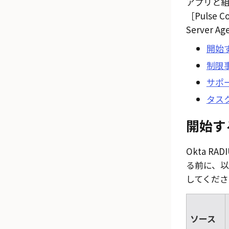
アプリと
Pulse C
Server A
開始
制限
サポ
タスク
開始す
Okta R
る前に、
してくださ
ソース