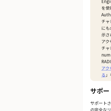
En
を使用
Aut
チャ
にも
示さ
アク
チャ
numb
RAD
アク
る
」
サポー
サポート
の完全な