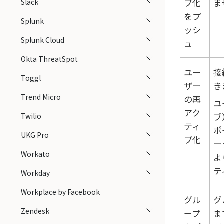
ブ化
ま
Slack
をプ
Splunk
ッシ
Splunk Cloud
ュ
Okta ThreatSpot
ユー
接
Toggl
ザー
き
Trend Micro
の再
ユ
アク
ブ
Twilio
ティ
ポ
UKG Pro
ブ化
ー
Workato
よ
テ
Workday
Workplace by Facebook
グル
グ
Zendesk
ープ
ま