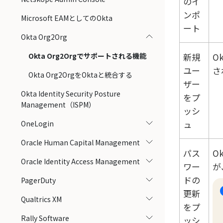
のイ
ンポ
Microsoft EAMとしてのOkta
ート
Okta Org2Org
Okta Org2Orgでサポートされる機能
新規
Ok
ユー
さ
Okta Org2OrgをOktaと統合する
ザー
Okta Identity Security Posture
をプ
Management（ISPM）
ッシ
ュ
OneLogin
Oracle Human Capital Management
パス
Ok
Oracle Identity Access Management
ワー
が
ドの
PagerDuty
更新
Qualtrics XM
をプ
Rally Software
ッシ