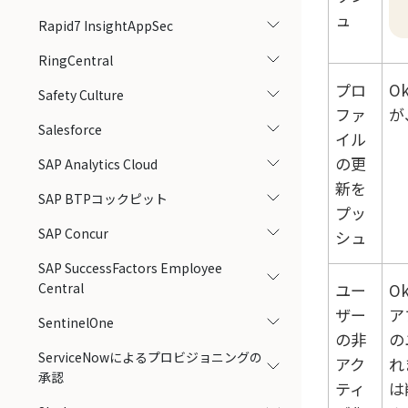
ュ
Rapid7 InsightAppSec
RingCentral
プロ
Ok
Safety Culture
ファ
が
Salesforce
イル
の更
SAP Analytics Cloud
新を
SAP BTPコックピット
プッ
SAP Concur
シュ
SAP SuccessFactors Employee
Central
ユー
Ok
ザー
ア
SentinelOne
の非
の
ServiceNowによるプロビジョニングの
アク
れ
承認
ティ
は