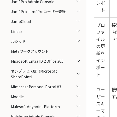
Jamf Pro Admin Console
ンポ
ート
Jamf Pro Jamf Proユーザー登録
JumpCloud
プロ
接
Linear
ファ
内
イル
ド
ルシッド
の更
Metaワークアカウント
新を
イン
Microsoft Entra IDとOffice 365
ポー
オンプレミス版（Microsoft
ト
SharePoint）
Mimecast Personal Portal V3
ユー
接
ザー
す
Moodle
スキ
Mulesoft Anypoint Platform
ーマ
Netskope Admin Console