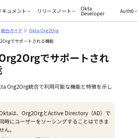
キップ
Okta
ドキュメント
リリースノート
Auth0
Developer
統合ガイド
Okta Org2Org
Org2Orgでサポートされる機能
Org2Orgでサポートされ
能
ta
Org2Org統合で利用可能な機能と特徴を示し
Oktaは、Org2Orgと
Active Directory
（AD）で
同時にユーザーをソーシングすることはできま
せん。