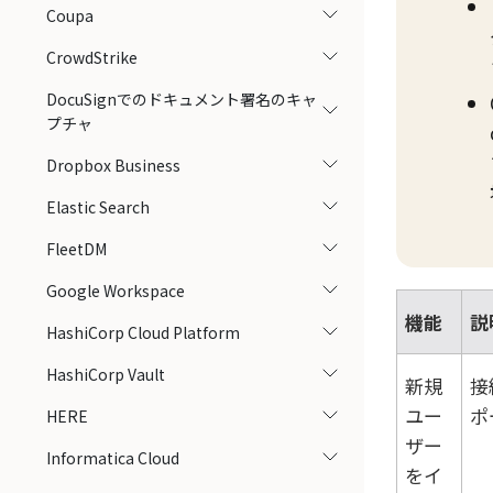
Coupa
CrowdStrike
DocuSignでのドキュメント署名のキャ
プチャ
Dropbox Business
Elastic Search
FleetDM
Google Workspace
機能
説
HashiCorp Cloud Platform
HashiCorp Vault
新規
接
ユー
ポ
HERE
ザー
Informatica Cloud
をイ