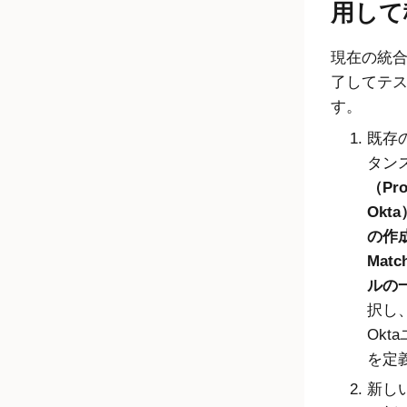
用して
現在の統
了してテ
す。
既存の
タン
（Pro
Okta
の作成
Matc
ルの一
択し
Ok
を定
新しい