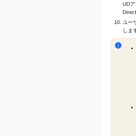
UDア
Dir
ユー
しま