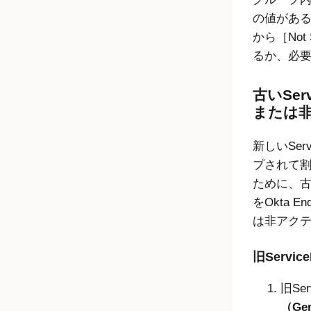
の値があ
から［Not
るか、必
古いSer
または
新しいSer
プされて
ために、古い
を
Okta En
は非アク
旧Serv
旧Se
（Gen