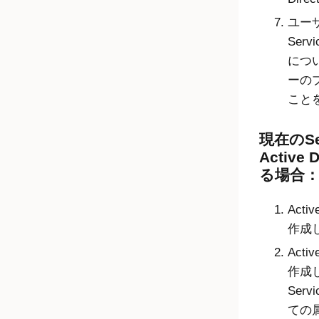
ユー
Ser
につい
ーの
こと
現在のSe
Active
る場合
Acti
作成
Acti
作成し、
Ser
ての