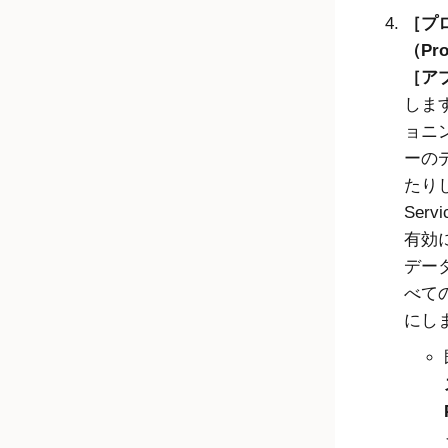
プ
（Pro
アプ
しま
ョニ
ーの
たり
Ser
有効
デー
べて
にし