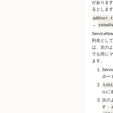
がありま
るとしま
adUser.t
→
snowU
Service
列名とし
は、次の
でも同じ
ます。
Ser
ポー
tshi
ルに
次の
す：