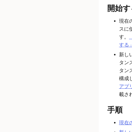
開始す
現在の
スに
す。
する
新しい
タンス
タン
構成
アプ
載さ
手順
現在の