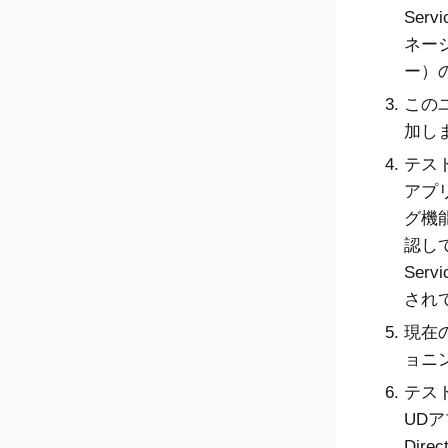
Ser
ネー
ー）
この
加し
テスト
アプ
グ機
認し
Ser
され
現在の
ョニ
テスト
UDア
Dir