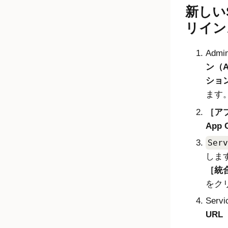
新しいS
リイン
Admin
ン（Ap
ション（
ます
ア
App 
Serv
しま
統合
をク
Ser
URL