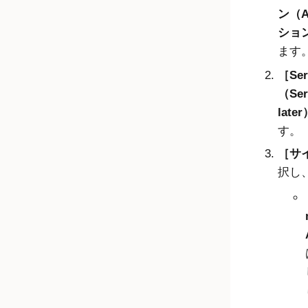
ン（Ap
ション（
ます
Se
（Ser
later
す。
サイ
択し