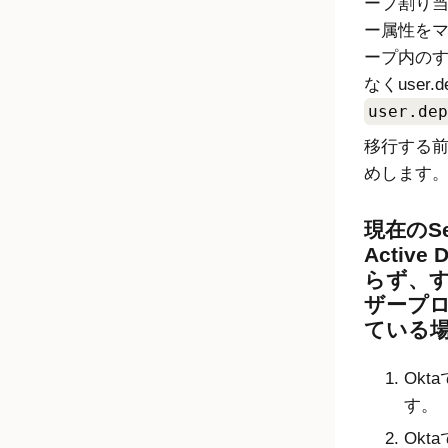
ープ割り
ー属性を
ープ内のすべ
なくuser.d
user.dep
移行する
めします
現在のSe
Active
らず、
ザープ
ている
Okta
す。
Okta