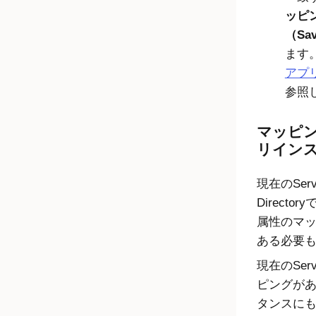
ッピン
（Sav
ます
アプ
参照
マッピ
リイン
現在のServ
Direct
属性のマ
ある必要
現在のSer
ピングが
タンスに