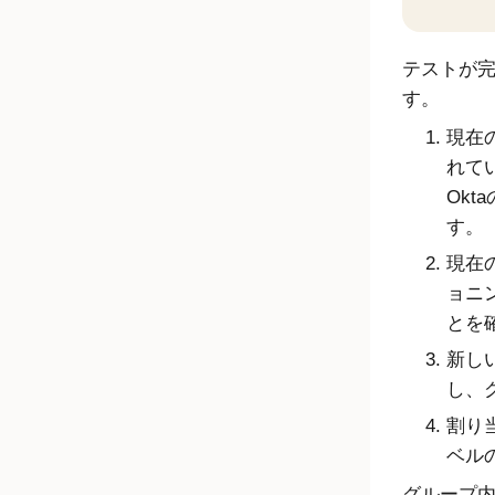
テストが
す。
現在の
れて
Okta
す。
現在の
ョニ
とを
新しい
し、
割り
ベル
グループ