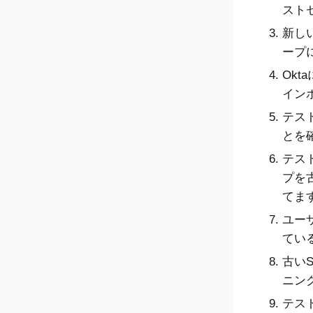
スト
新し
ープ
Okta
イン
テス
とを
テス
プを古
てま
ユー
てい
古いS
ニン
テスト