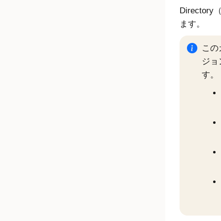
Direct
ます。
この
ジョ
す。