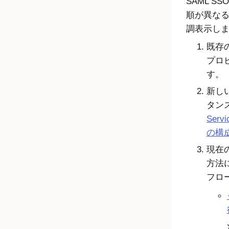
SAML 
順が異な
調表示し
既存の
プロ
す。
新しい
タン
Ser
の構
現在の
方法
フロ