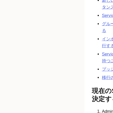
新しい
タン
Ser
グル
る
イン
行す
Ser
持つ
プッ
移行
現在のS
決定す
Admin