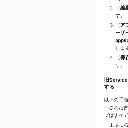
編集
す。
ア
ーザー
appli
しま
保存
す。
旧Serv
する
以下の手
トされた古い
プはすべ
古いS