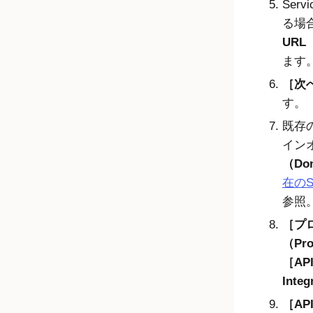
Ser
る場
URL
ます
次へ
す。
既存
イン
（Do
在のS
参照
プ
（Pro
AP
Integ
AP