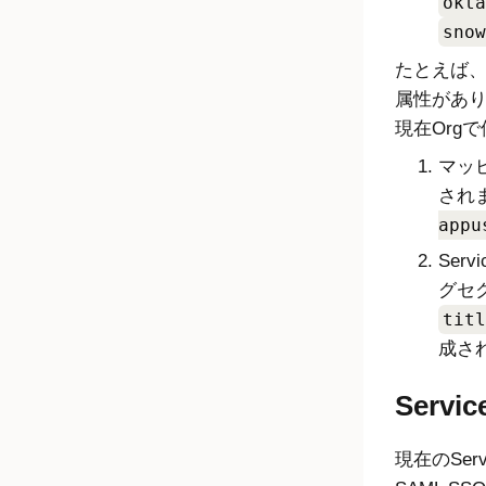
okta
snow
たとえば
属性があり、
現在Org
マッ
され
appu
Ser
グセ
titl
成さ
Serv
現在のSer