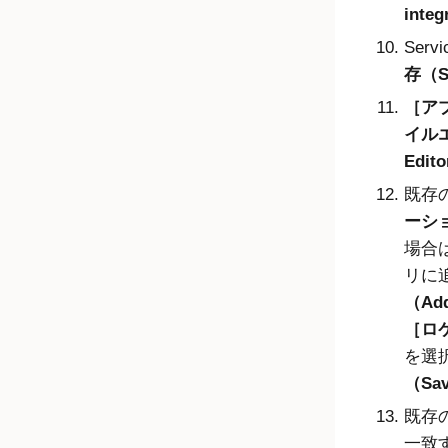
integ
Ser
存（S
アプ
イルエ
Edit
既存
ーショ
場合は
リに
（Add
ロケ
を選
（Sav
既存
一致