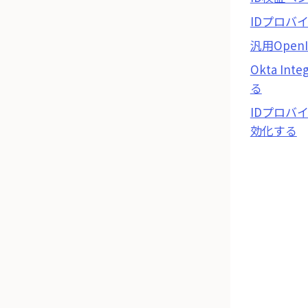
IDプロバ
汎用OpenI
Okta In
る
IDプロバ
効化する