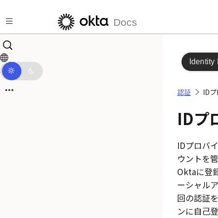
メインコンテンツにスキップ
Docs
Identity
認証
ID
ID
IDプロバ
ウントを管
Okta
に登
ーシャル
回の認証
ンに自己