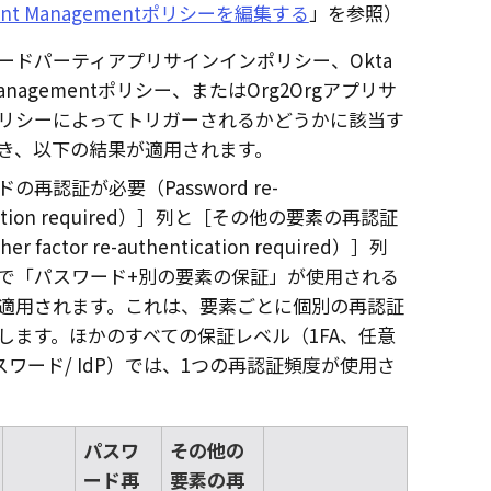
ount Managementポリシーを編集する
」を参照）
ードパーティアプリサインインポリシー、Okta
 Managementポリシー、またはOrg2Orgアプリサ
リシーによってトリガーされるかどうかに該当す
き、以下の結果が適用されます。
の再認証が必要（Password re-
ation required）
列と
その他の要素の再認証
 factor re-authentication required）
列
で「パスワード+別の要素の保証」が使用される
適用されます。これは、要素ごとに個別の再認証
します。ほかのすべての保証レベル（1FA、任意
スワード/ IdP）では、1つの再認証頻度が使用さ
パスワ
その他の
ード再
要素の再