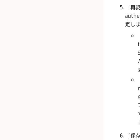
再認証
authe
定し
保存