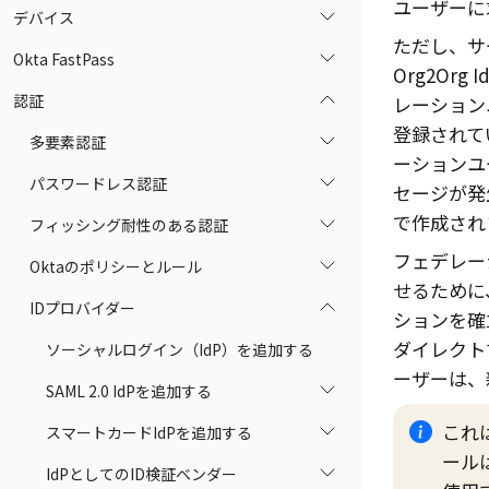
ユーザーに
デバイス
ただし、サー
Okta FastPass
Org2Or
認証
レーションユ
登録されて
多要素認証
ーションユ
パスワードレス認証
セージが発
で作成され
フィッシング耐性のある認証
フェデレー
Oktaのポリシーとルール
せるために
IDプロバイダー
ションを確立
ダイレクト
ソーシャルログイン（IdP）を追加する
ーザーは、
SAML 2.0 IdPを追加する
これ
スマートカードIdPを追加する
ール
IdPとしてのID検証ベンダー