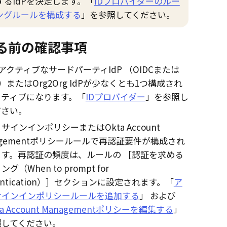
するIdPを決定します。「
IDプロバイダーのルー
ングルールを構成する
」を参照してください。
る前の確認事項
でアクティブなサードパーティIdP （OIDCまたは
L）またはOrg2Org IdPが少なくとも1つ構成され
クティブになります。「
IDプロバイダー
」を参照し
ださい。
サインインポリシーまたはOkta Account
agementポリシールールで再認証要件が構成され
ます。再認証の頻度は、ルールの
認証を求める
グ（When to prompt for
ntication）
セクションに設定されます。「
ア
サインインポリシールールを追加する
」 および
ta Account Managementポリシーを編集する
」
照してください。