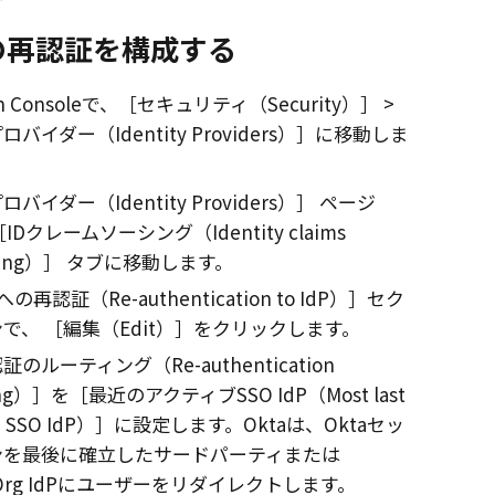
への再認証を構成する
 Console
で、
セキュリティ（Security）
プロバイダー（Identity Providers）
に移動しま
プロバイダー（Identity Providers）
ページ
IDクレームソーシング（Identity claims
cing）
タブに移動します。
への再認証（Re-authentication to IdP）
セク
ンで、
編集（Edit）
をクリックします。
証のルーティング（Re-authentication
ng）
を
最近のアクティブSSO IdP（Most last
e SSO IdP）
に設定します。Oktaは、Oktaセッ
ンを最後に確立したサードパーティまたは
2Org IdPにユーザーをリダイレクトします。