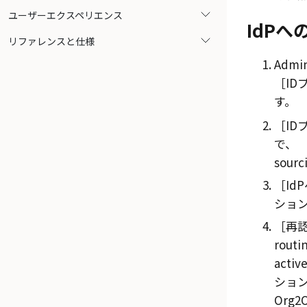
ユーザーエクスペリエンス
IdP
リファレンスと仕様
Admin
ID
す。
ID
で、
sour
IdP
ショ
再認
routi
activ
ショ
Org