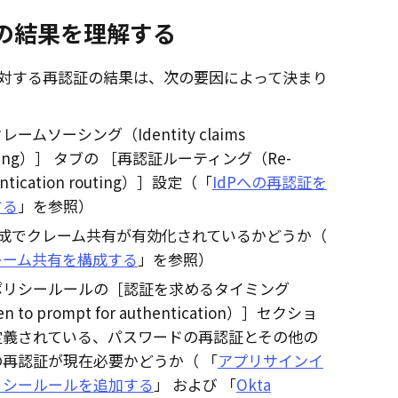
の結果を理解する
対する再認証の結果は、次の要因によって決まり
クレームソーシング（Identity claims
cing）
タブの
再認証ルーティング（Re-
ntication routing）
設定（「
IdPへの再認証を
する
」を参照）
構成でクレーム共有が有効化されているかどうか（
レーム共有を構成する
」を参照）
ポリシールールの
認証を求めるタイミング
 to prompt for authentication）
セクショ
定義されている、パスワードの再認証とその他の
の再認証が現在必要かどうか（ 「
アプリサインイ
リシールールを追加する
」 および 「
Okta