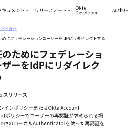
キップ
Okta
ドキュメント
リリースノート
Auth0
Developer
ロバイダー
ためにフェデレーションユーザーをIdPにリダイレクトする
証のためにフェデレーショ
ザーをIdPにリダイレク
る
セスリリース
インポリシーまたはOkta Account
ementポリシーでユーザーの再認証が求められる場
orgのローカルAuthenticatorを使った再認証を