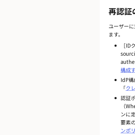
再認証
ユーザーに
ます。
ID
sour
authe
構成
IdP
「
ク
認証
（When
ンに
要素
ンポ