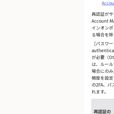
Acc
再認証がサ
Account
インオンポ
る場合を除
パスワード
authentic
が必要（Other
は、ルール
場合にのみ
頻度を設定
の2FA、パ
れます。
再認証の