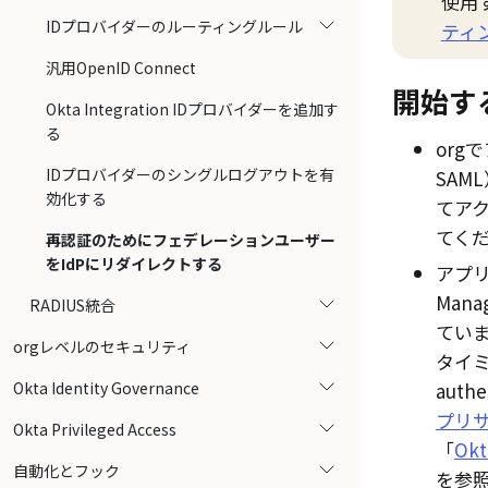
使用
IDプロバイダーのルーティングルール
ティ
汎用OpenID Connect
開始す
Okta Integration IDプロバイダーを追加す
る
org
IDプロバイダーのシングルログアウトを有
SAM
効化する
てア
てく
再認証のためにフェデレーションユーザー
をIdPにリダイレクトする
アプリ
Man
RADIUS統合
てい
orgレベルのセキュリティ
タイミン
Okta Identity Governance
authe
プリ
Okta Privileged Access
「
Ok
自動化とフック
を参