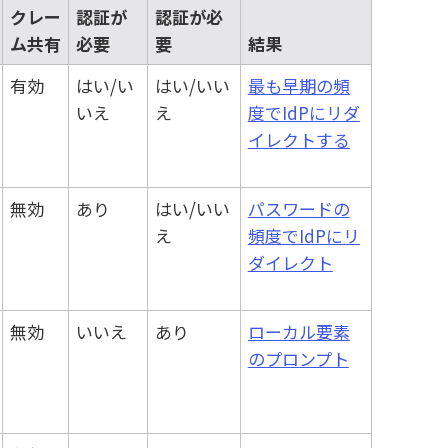
クレー
認証が
認証が必
ム共有
必要
要
結果
有効
はい/い
はい/いい
最も早期の頻
いえ
え
度でIdPにリダ
イレクトする
無効
あり
はい/いい
パスワードの
え
頻度でIdPにリ
ダイレクト
無効
いいえ
あり
ローカル要素
のプロンプト