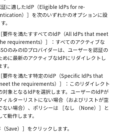
に適したIdP（Eligible IdPs for re-
ntication）
を次のいずれかのオプションに設
ます。
要件を満たすすべてのIdP（All IdPs that meet
the requirements）
：すべてのアクティブな
SSOのみのIDプロバイダーは、ユーザーを認証の
ために最新のアクティブなIdPにリダイレクトし
ます。
要件を満たす特定のIdP（Specific IdPs that
meet the requirements）
：このリダイレクト
の対象となるIdPを選択します。ユーザーのIdPが
フィルターリストにない場合（およびリストが空
でない場合）、ポリシーは
なし （None）
と
して動作します。
（Save）
をクリックします。