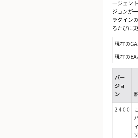
ージェン
ジョンが
ラグイン
るたびに更
現在のG
現在のE
バー
ジョ
ン
2.4.0.0