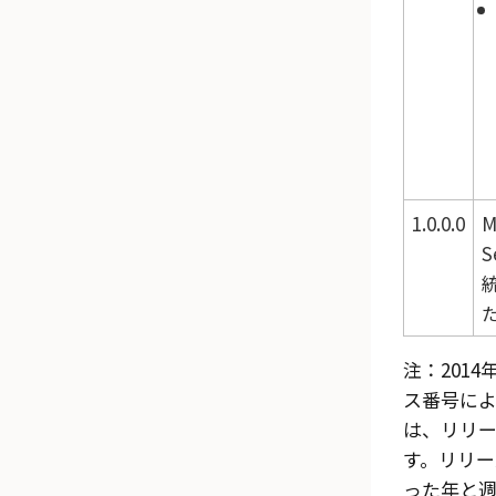
1.0.0.0
M
S
注：201
ス番号によ
は、リリー
す。リリー
った年と