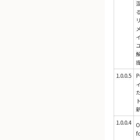
1.0.0.5
1.0.0.4
O
f