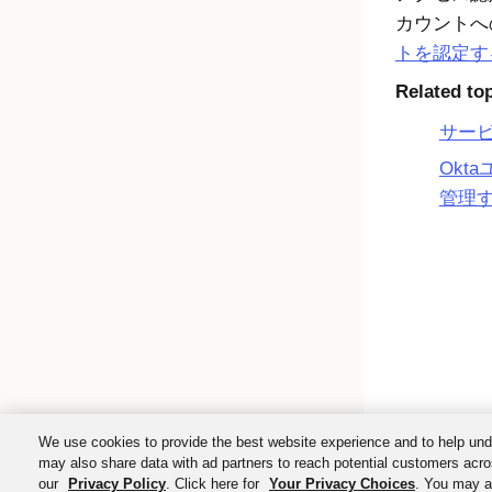
カウントへ
トを認定す
Related to
サー
Okt
管理
We use cookies to provide the best website experience and to help und
may also share data with ad partners to reach potential customers acro
our
Privacy Policy
. Click here for
Your Privacy Choices
. You may al