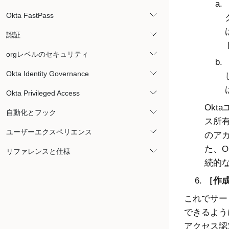
Okta FastPass
認証
orgレベルのセキュリティ
Okta Identity Governance
Okta Privileged Access
Okta
自動化とフック
ス所有
ユーザーエクスペリエンス
のア
た、
O
リファレンスと仕様
続的
作成
これでサー
できるよう
アクセス認