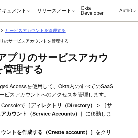
キップ
Okta
ドキュメント
リリースノート
Auth0
Developer
サービスアカウントを管理する
アプリのサービスアカウントを管理する
Sアプリのサービスアカウ
を管理する
eged Access
を使用して、
Okta
内のすべてのSaaS
ービスアカウントへのアクセスを管理します。
 Console
で
ディレクトリ（Directory）
サ
カウント（Service Accounts）
に移動しま
ウントを作成する（Create account）
をクリ