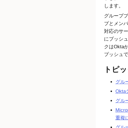
します。
グループ
プとメン
対応のサ
にプッシ
クは
Okta
プッシュ
トピッ
グル
Okt
グル
Micr
重複
グル