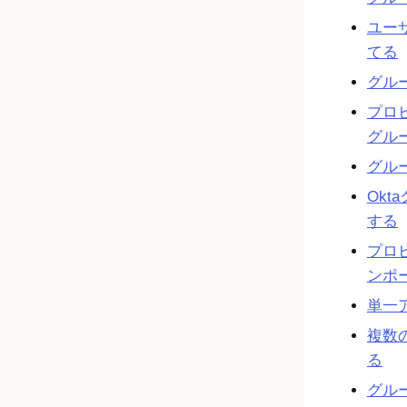
ユー
てる
グル
プロ
グル
グル
Okta
する
プロ
ンポ
単一
複数
る
グル