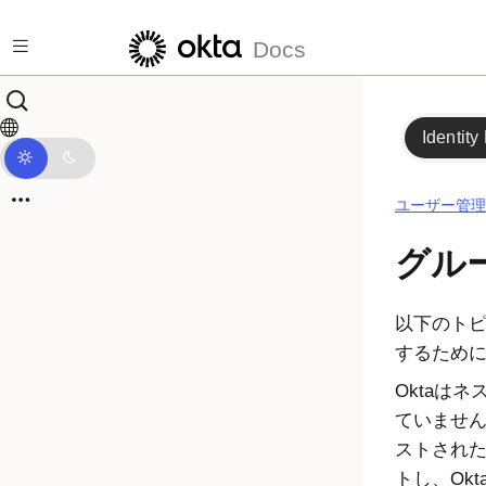
メインコンテンツにスキップ
Docs
Identity
ユーザー管理
グル
以下のト
するため
Okta
はネ
ていませ
ストされ
トし、
Okt