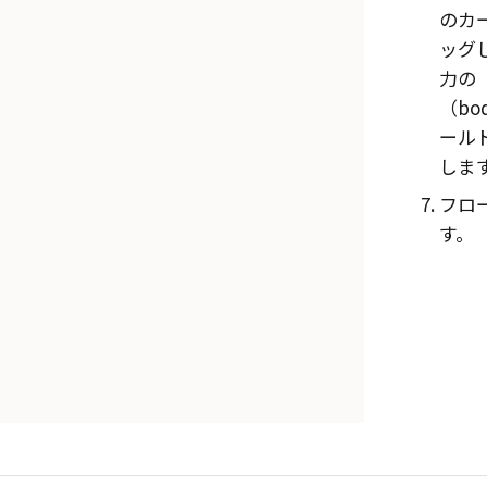
のカー
ッグ
力の
（bo
ール
しま
フロ
す。