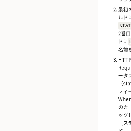
最初
ルド
sta
2番
ドに
名前
HTTP
Requ
ータ
（sta
フィー
Whe
のカー
ッグ
ス
ド