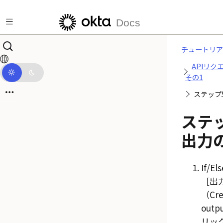
メインコンテンツにスキップ
Docs
チュートリア
APIリク
その1
ステップ
ステ
出力
If/
出
（Cre
outp
リッ