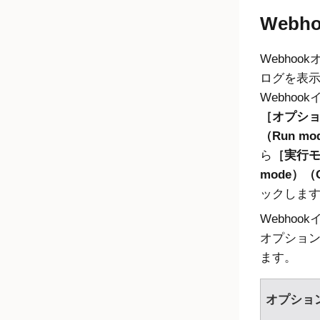
Webho
Webhoo
ログを表
Webhoo
オプション
（Run mo
ら
実行モ
mode）（O
ックしま
Webhoo
オプショ
ます。
オプショ