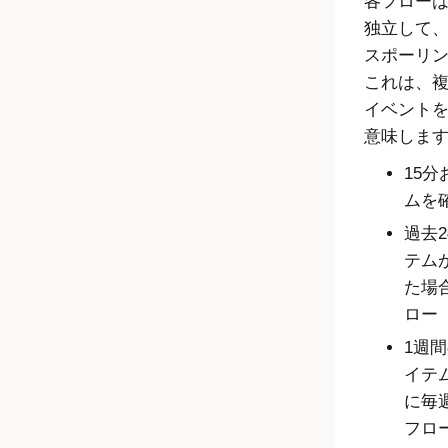
各フロー
独立して
スポーリ
これは、
イベント
意味しま
15
ムを
過去
テム
た場
ロー
1週
イテ
に毎
フロ