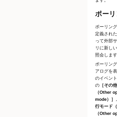
ます。
ポーリ
ポーリン
定義され
って外部
リに新し
照会しま
ポーリン
アログを
のイベン
の
その
（Other o
mode）
行モード（R
（Other o