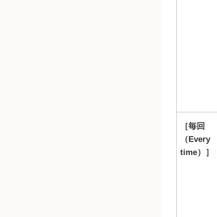
毎回
（Every
time）