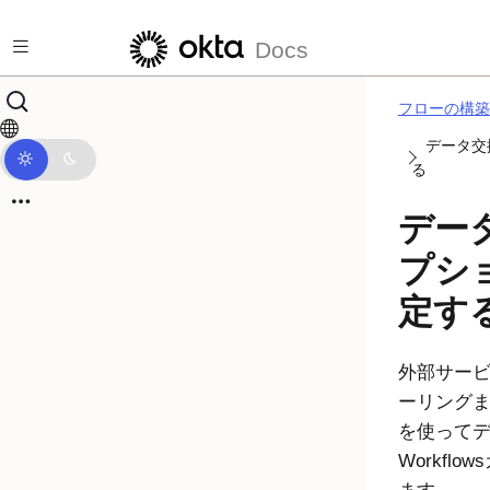
メインコンテンツにスキップ
Docs
フローの構築
データ交
る
デー
プシ
定す
外部サー
ーリングまた
を使って
Workflows