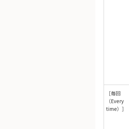
毎回
（Every
time）