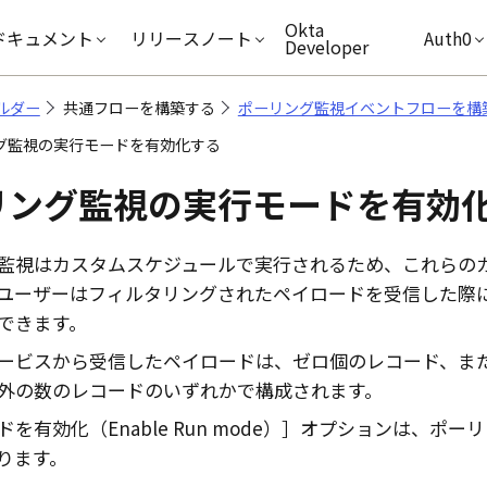
キップ
Okta
ドキュメント
リリースノート
Auth0
Developer
ルダー
共通フローを構築する
ポーリング監視イベントフローを構
グ監視の実行モードを有効化する
リング監視の実行モードを有効
監視はカスタムスケジュールで実行されるため、これらの
ユーザーはフィルタリングされたペイロードを受信した際
できます。
ービスから受信したペイロードは、ゼロ個のレコード、また
外の数のレコードのいずれかで構成されます。
を有効化（Enable Run mode）
オプションは、ポーリ
ります。