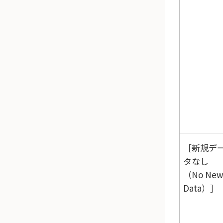
新規デ
タなし
（No Ne
Data）