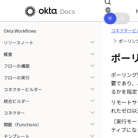
メインコンテンツにスキップ
ドキュメントナビゲーションにス
Docs
コネクタービ
Okta Workflows
ポーリン
リリースノート
ポー
概要
フローの構築
ポーリング
フローの実行
要であり、
コネクタービルダー
るかを指定
統合ビルダー
リモートサ
れたゼロ以
コネクター
実行モード
関数（Functions）
ティブにな
テンプレート