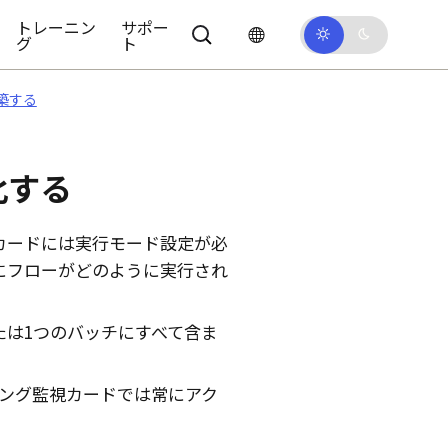
トレーニン
サポー
グ
ト
築する
化する
カードには実行モード設定が必
にフローがどのように実行され
は1つのバッチにすべて含ま
ング監視カードでは常にアク