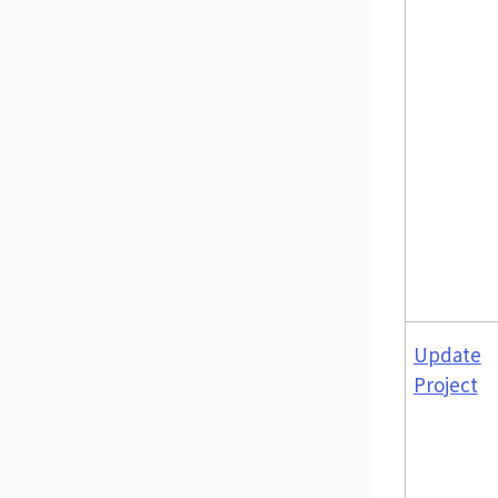
Update
Project