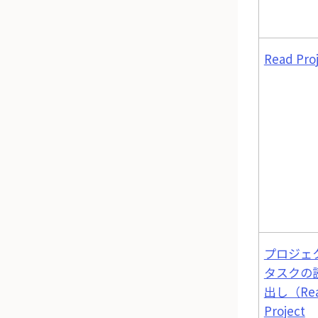
Read Pro
プロジェ
タスクの
出し（Re
Project