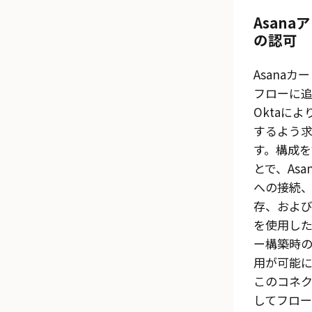
Asana
ア
の認可
Asana
カー
フローに
Okta
によ
するよう
す。構成を
とで、
Asa
への接続
存、およ
を使用し
ー構築時
用が可能に
このコネ
してフロ