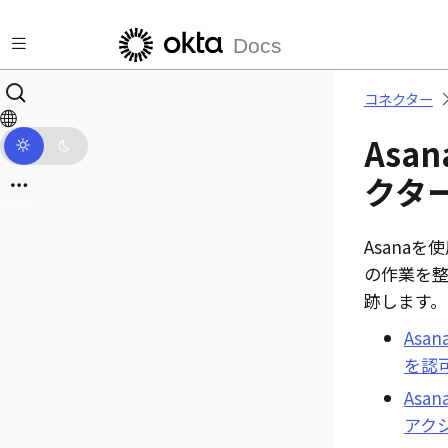
メインコンテンツにスキップ
Docs
コネクター
Asan
クタ
Asana
を使
の作業を
跡します。
Asan
を認
Asan
アク