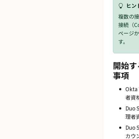
ヒント
複数の
接続（Co
ページ
す。
開始す
事項
Okta
者資
Duo 
理者
Duo 
カウ