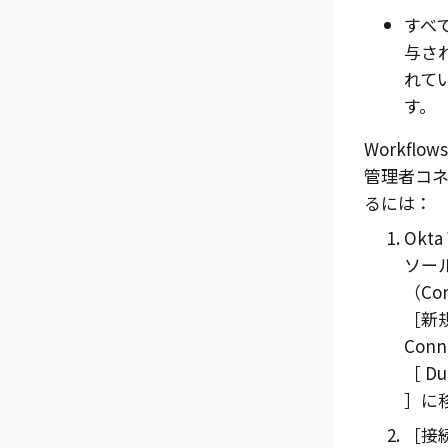
すべ
与さ
れて
す。
Workflow
管理者
コ
るには：
Okta
ソー
（Con
新
Conn
Du
に
接