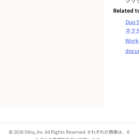
クリ
Related t
Duo 
ネク
Work
docu
©
2026
Okta, Inc. All Rights Reserved. それぞれの商標は、そ