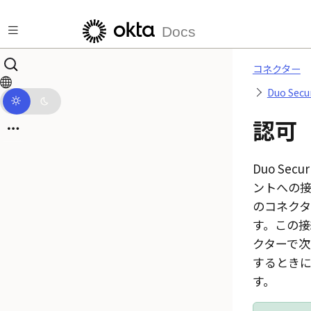
メインコンテンツにスキップ
Docs
コネクター
Duo Sec
認可
Duo Secu
ントへの
のコネク
す。この接
クターで次
するとき
す。