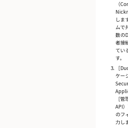
（Con
Nic
しま
ムで
数の
D
者
接
てい
す。
Du
ケー
Secur
Appl
管理
API）
のフ
力し