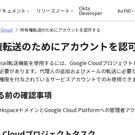
キップ
Okta
ドキュメント
リリースノート
Auth0
Developer
Gmail
所有権転送のためにアカウントを認可する
権転送のためにアカウントを認
ail
転送機能を使用するには、
Google Cloud
プロジェクト
必要があります。代理人の追加およびメールの転送に必要な
権限を付与されているサービスアカウントでのみ使用でき
る前の確認事項
rkspace
ドメインと
Google Cloud Platform
への管理者ア
 Cloud
プロジェクトタスク