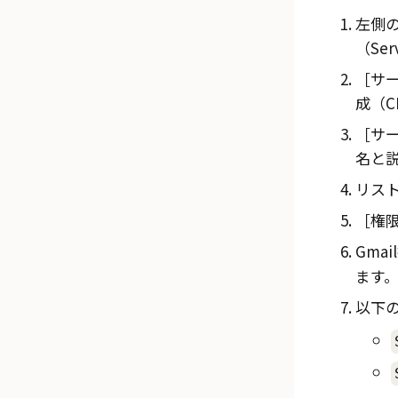
左側
（Serv
サー
成（CR
サー
名と
リス
権限
Gmail
ます
以下