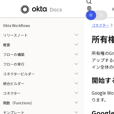
メインコンテンツにスキップ
ドキュメントナビゲーションにス
Docs
コネクター
Okta Workflows
リリースノート
所有
概要
所有権の
Gm
フローの構築
アップする
フローの実行
イン全体の
コネクタービルダー
開始す
統合ビルダー
Google Wo
コネクター
ります。
関数（Functions）
Google
テンプレート