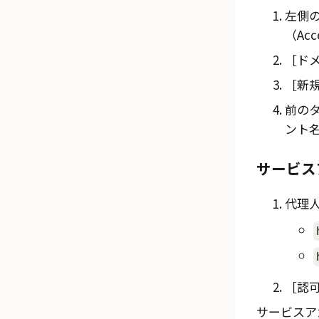
左側
（Acce
ドメ
新規
前の
ント名（
サービス
代理
認可
サービスア