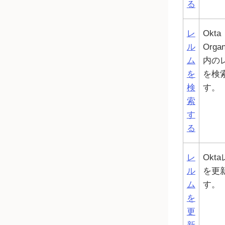
る
レ
Okta
ル
Organ
ム
内の
を
を検
検
す。
索
す
る
レ
Okta
ル
を更
ム
す。
を
更