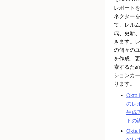
レポート
ネクター
て、レル
成、更新
きます。
の個々の
を作成、
索するた
ションカ
ります。
Okta
のレ
生成
トの
Okta
のレ