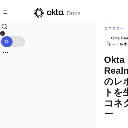
メインコンテンツにスキップ
Docs
コネクター
Okta R
ポートを生
Okta
Real
のレ
トを
コネ
ー