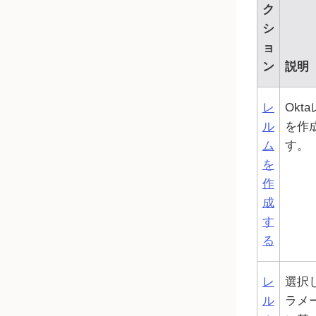
ク
シ
ョ
ン
説明
レ
Okta
ル
を作
ム
す。
を
作
成
す
る
レ
選択
ル
ラメ