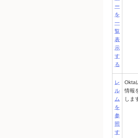
ー
を
一
覧
表
示
す
る
レ
Okta
ル
情報
ム
しま
を
参
照
す