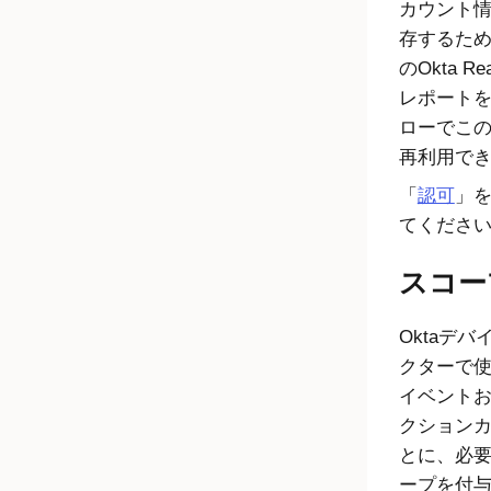
カウント
存するた
の
Okta Re
レポート
ローでこ
再利用で
「
認可
」
てくださ
スコー
Oktaデバ
クターで
イベント
クション
とに、必
ープを付