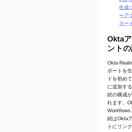
生成
ーア
カー
Okta
ア
ントの
Okta Rea
ポートを
ドを初め
に追加す
続の構成
れます。
O
Workflows
続は
Okta
トにリン