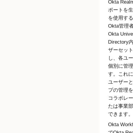
Okta Rea
ポートを
を使用す
Okta
管理
Okta Unive
Directory
ザーセッ
し、各ユ
個別に管
す。これ
ユーザー
プの管理
コラボレ
たは事業
できます
Okta Work
で
Okta Re