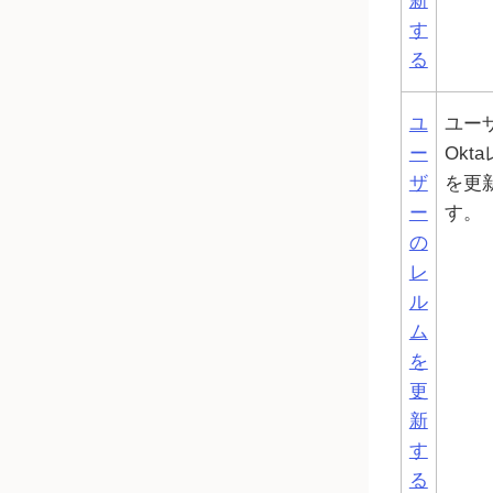
新
す
る
ユ
ユー
ー
Okta
ザ
を更
ー
す。
の
レ
ル
ム
を
更
新
す
る