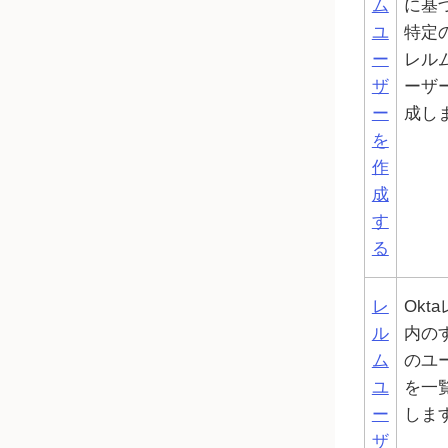
ム
に基
ユ
特定
ー
レル
ザ
ーザ
ー
成し
を
作
成
す
る
レ
Okta
ル
内の
ム
のユ
ユ
を一
ー
しま
ザ