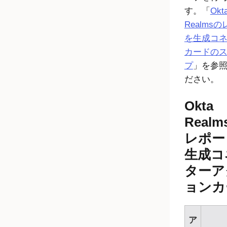
す。「
Okt
Realms
を生成
コ
カードの
プ
」を参
ださい。
Okta
Real
レポー
生成
コ
ターア
ョンカ
ア