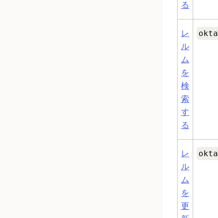
る
レ
okta
ル
ム
を
検
索
す
る
レ
okta
ル
ム
を
更