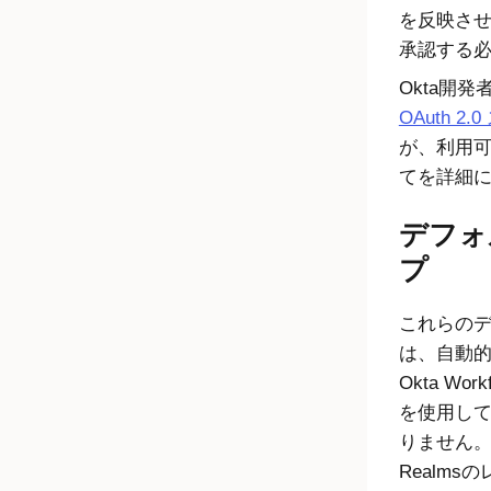
を反映さ
承認する
Okta
開発
OAuth 2
が、利用
てを詳細
デフォ
プ
これらの
は、自動
Okta Work
を使用し
りません
Realms