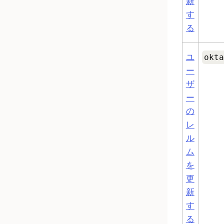
新
す
る
ユ
okta
ー
ザ
ー
の
レ
ル
ム
を
更
新
す
る