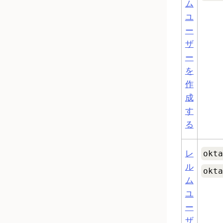
ム
ユ
ー
ザ
ー
を
作
成
す
る
レ
okta
ル
okta
ム
ユ
ー
ザ