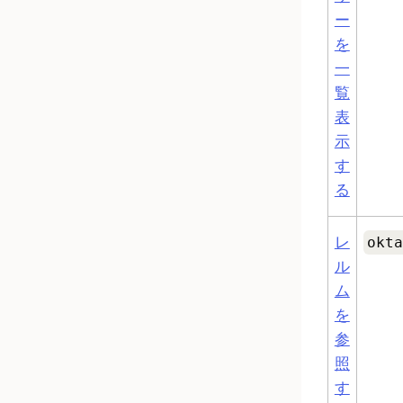
ー
を
一
覧
表
示
す
る
レ
okta
ル
ム
を
参
照
す