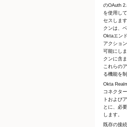
のOAuth
を使用し
セスしま
クンは、
Okta
エン
アクショ
可能にし
クンに含
これらの
る機能を
Okta R
コネクタ
トおよび
とに、必
します。
既存の接