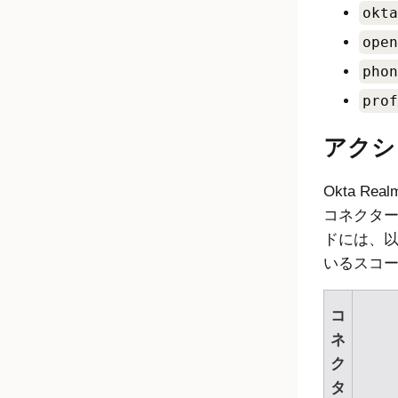
okta
open
phon
prof
アクシ
Okta R
コネクタ
ドには、
いるスコ
コ
ネ
ク
タ