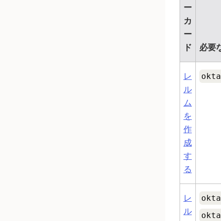
ー
カ
ー
ド
必要
レ
okta
ル
ム
を
作
成
す
る
レ
okta
ル
okta