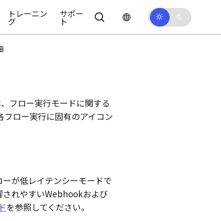
トレーニン
サポー
グ
ト
細
は、フロー実行モードに関する
各フロー実行に固有のアイコン
ローが低レイテンシーモードで
れやすいWebhookおよび
ド
を参照してください。