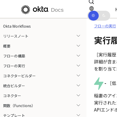
メインコンテンツにスキップ
ドキュメントナビゲーションにス
Docs
フローの実行
Okta Workflows
リリースノート
実行
概要
実行履歴（
フローの構築
詳細が含ま
フローの実行
を割り当て
コネクタービルダー
-
低
統合ビルダー
稲妻のアイ
コネクター
実行された
関数（Functions）
APIエン
テンプレート