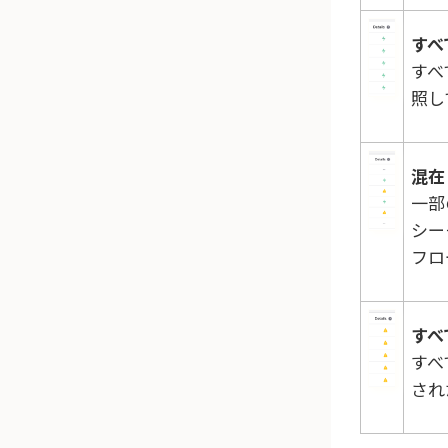
すべ
すべ
照し
混在
一部
シー
フロ
すべ
すべ
され