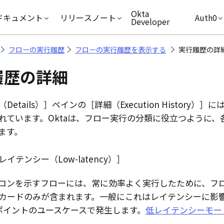
キップ
Okta
ドキュメント
リリースノート
Auth0
Developer
フローの実行履歴
フローの実行履歴を表示する
実行履歴の詳
履歴の詳細
Details）
ペインの
詳細（Execution History）
に
れています。
Okta
は、フロー実行の分類に役立つように、
ます。
レイテンシー（Low-latency）
コンを示すフローには、常に効率よく実行したために、フ
カードのみが含まれます。一般にこれはレイテンシーに影響さ
ドポイントのユースケースで発生します。
低レイテンシーモー