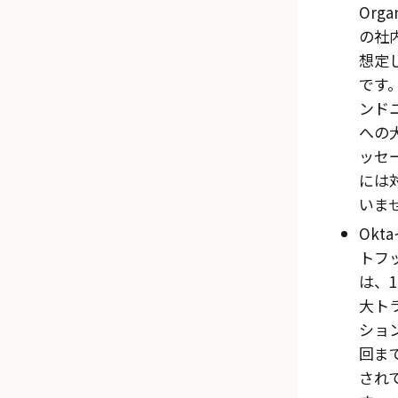
Organ
の社
想定
です
ンド
への
ッセ
には
いま
Okt
トフ
は、
大ト
ション
回ま
され