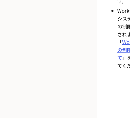
す。
Work
シス
の制
され
「
Wo
の制
て
」
てく