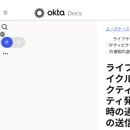
メインコンテンツにスキップ
Docs
ユースケース
ライフサ
クティビテ
の通知の送
ライ
イク
クテ
ティ
時の
の送