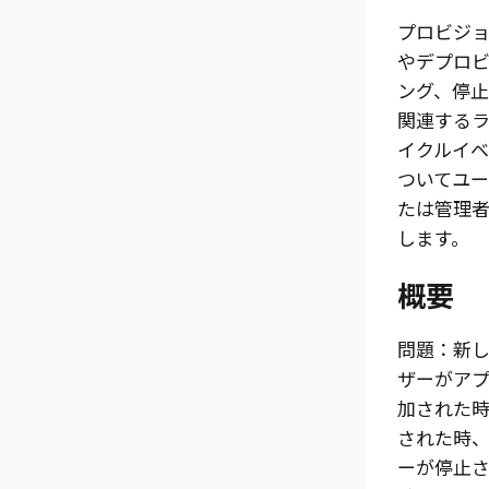
プロビジ
やデプロ
ング、停止
関連する
イクルイ
ついてユ
たは管理
します。
概要
問題：新
ザーがア
加された
された時
ーが停止