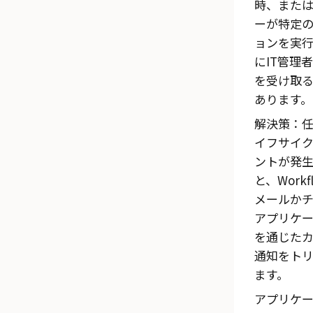
時、また
ーが特定
ョンを実
にIT管理
を受け取
あります。
解決策：
イフサイ
ントが発
と、Workf
メールか
アプリケ
を通じた
通知をト
ます。
アプリケ