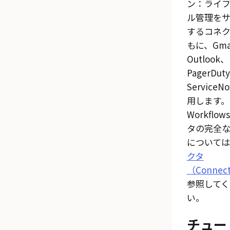
ン：ライ
ル管理を
するコネ
もに、Gma
Outlook、
PagerDut
Service
用します。
Workflo
タの完全
については
クタ
（Connec
参照してく
い。
チュー