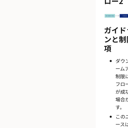
ロー2
ガイド
ンと制
項
ダウ
ーム
制限
フロ
が成
場合
す。
この
ース