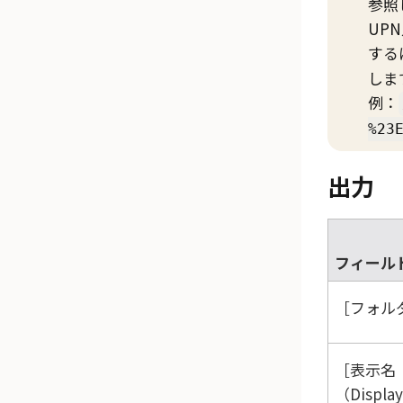
参照
UP
する
しま
例：
%23
出力
フィール
フォルダ
表示名
（Display