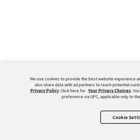
We use cookies to provide the best website experience an
also share data with ad partners to reach potential cust
Privacy Policy
. Click here for
Your Privacy Choices
. You
preference via GPC, applicable only to th
Cookie Sett