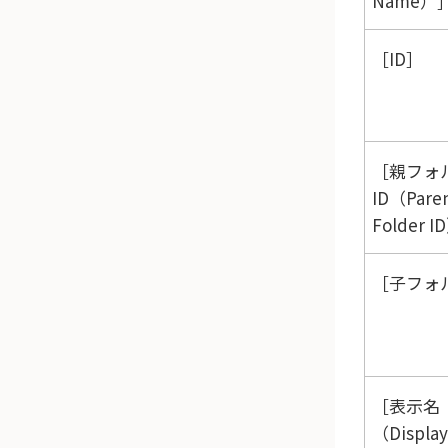
Name）
ID
親フォ
ID（Pare
Folder I
子フォルダ
表示名
（Display