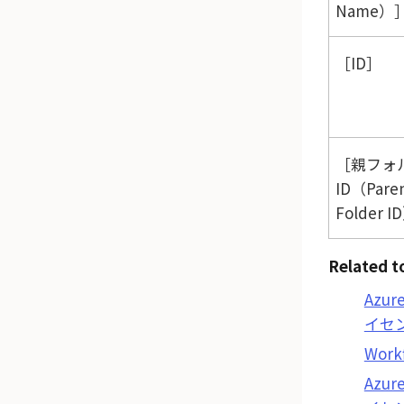
Name）
ID
親フォ
ID（Pare
Folder I
Related t
Azur
イセ
Work
Azur