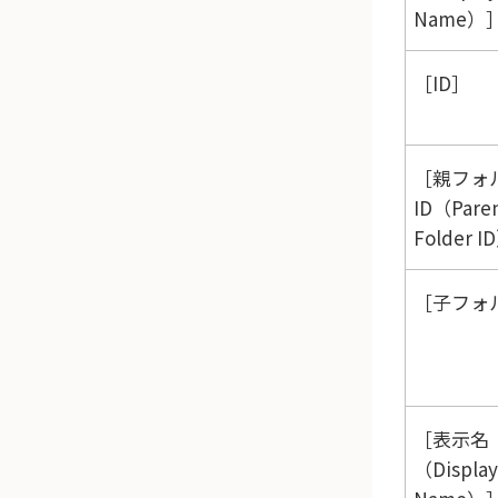
Name）
ID
親フォ
ID（Pare
Folder I
子フォルダ
表示名
（Display