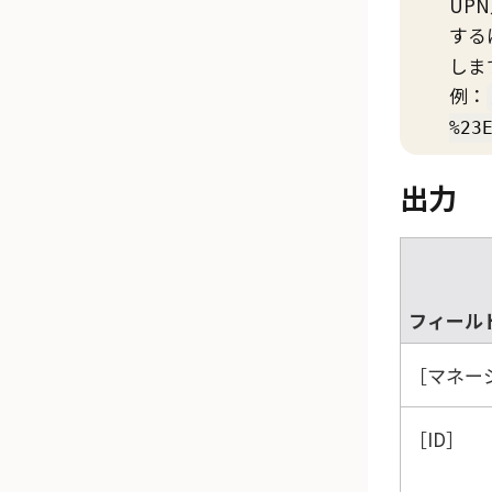
UP
する
しま
例：
%23
出力
フィール
マネージ
ID