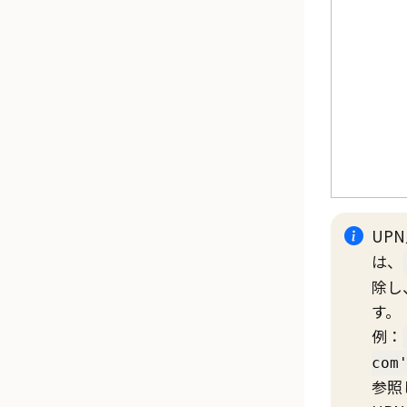
UP
は、
除し
す。
例：
com
参照