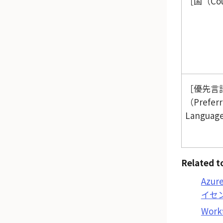
国（Cou
優先言
（Prefer
Languag
Related t
Azur
イセ
Work