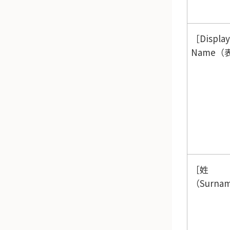
Display
Name（
姓
（Surna