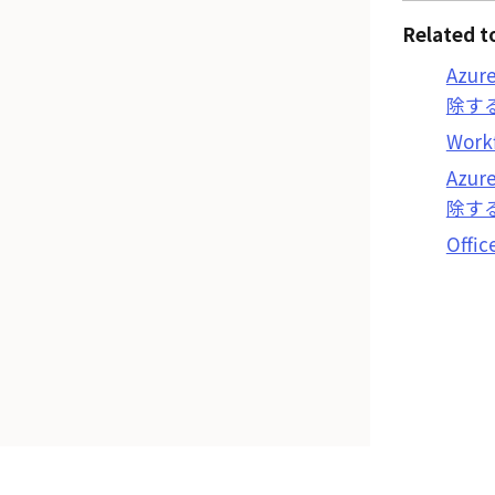
Related t
Azur
除す
Work
Azur
除す
Offic