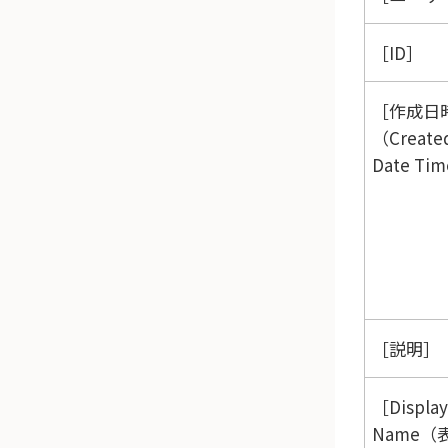
ID
作成日
（Create
Date Ti
説明
Display
Name（