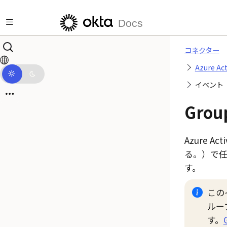
メインコンテンツにスキップ
Docs
コネクター
Azure A
イベント（
Grou
Azure A
る。）
で
す。
この
ルー
す。