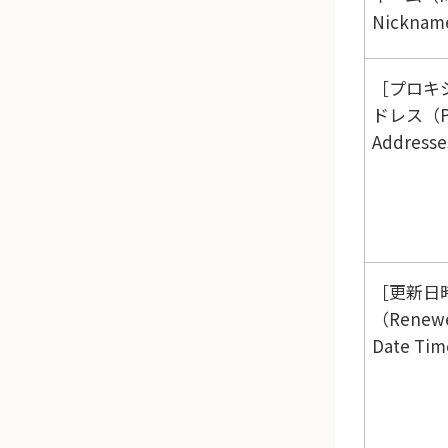
Nickna
プロキ
ドレス（Pr
Address
更新日
（Renew
Date Ti