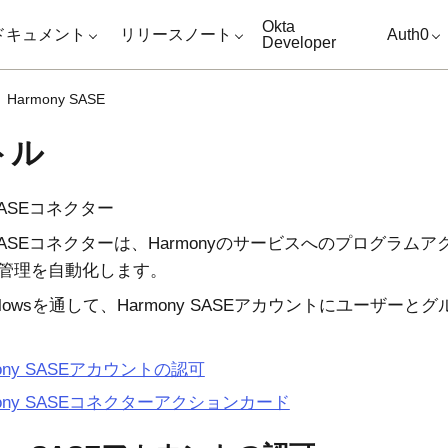
キップ
Okta
ドキュメント
リリースノート
Auth0
Developer
Harmony SASE
トル
ASE
コネクター
ASE
コネクターは、Harmonyのサービスへのプログラム
管理を自動化します。
lows
を通して、
Harmony SASE
アカウントにユーザーとグ
ony SASE
アカウントの認可
ony SASE
コネクターアクションカード