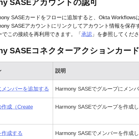
ny SASE
アカウントの認可
mony SASE
カードをフローに追加すると、
Okta Workflows
mony SASE
アカウントにリンクしてアカウント情報を保存
ーでこの接続を再利用できます。「
承認
」を参照してくだ
ny SASE
コネクターアクションカー
ン
説明
にメンバーを追加する
Harmony SASE
でグループにメンバ
成（Create
Harmony SASE
でグループを作成し
を作成する
Harmony SASE
でメンバーを作成し