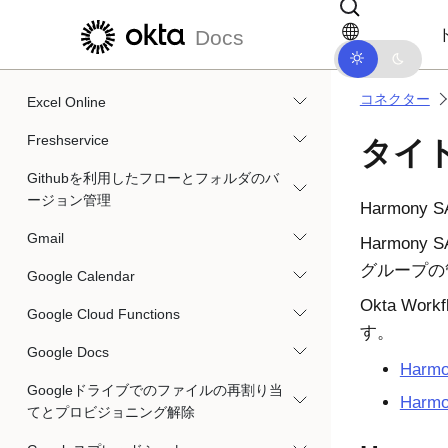
メインコンテンツにスキップ
ドキュメントナビゲーションにス
Duo Security管理者
Docs
Evident ID
コネクター
Excel Online
Freshservice
タイ
Githubを利用したフローとフォルダのバ
ージョン管理
Harmony S
Gmail
Harmony S
グループの
Google Calendar
Okta Workf
Google Cloud Functions
す。
Google Docs
Harm
Googleドライブでのファイルの再割り当
Harm
てとプロビジョニング解除