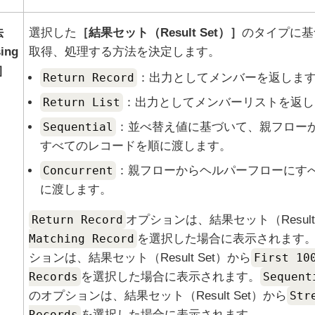
法
選択した
結果セット（Result Set）
のタイプに基
ing
取得、処理する方法を決定します。
Return Record
：出力としてメンバーを返しま
Return List
：出力としてメンバーリストを返し
Sequential
：並べ替え値に基づいて、親フロー
すべてのレコードを順に渡します。
Concurrent
：親フローからヘルパーフローにす
に渡します。
Return Record
オプションは、
結果セット（Result
Matching Record
を選択した場合に表示されます
ションは、
結果セット（Result Set）
から
First 10
Records
を選択した場合に表示されます。
Sequent
のオプションは、
結果セット（Result Set）
から
Str
Records
を選択した場合に表示されます。