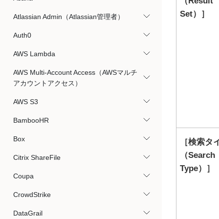
（Result
Set）
Atlassian Admin（Atlassian管理者）
Auth0
AWS Lambda
AWS Multi-Account Access（AWSマルチ
アカウントアクセス）
AWS S3
BambooHR
Box
検索タ
（Search
Citrix ShareFile
Type）
Coupa
CrowdStrike
DataGrail