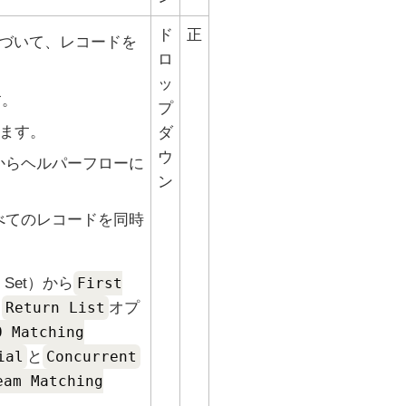
ド
正
づいて、レコードを
ロ
ッ
す。
プ
ます。
ダ
ウ
からヘルパーフローに
ン
べてのレコードを同時
 Set）
から
First
。
Return List
オプ
0 Matching
ial
と
Concurrent
eam Matching