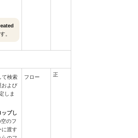
ated
す。
正
して検索
フロー
照および
定しま
ロップし
の空のフ
ーに渡す
れらのフ