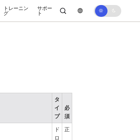
トレーニン
サポー
グ
ト
タ
イ
必
プ
須
ド
正
ロ