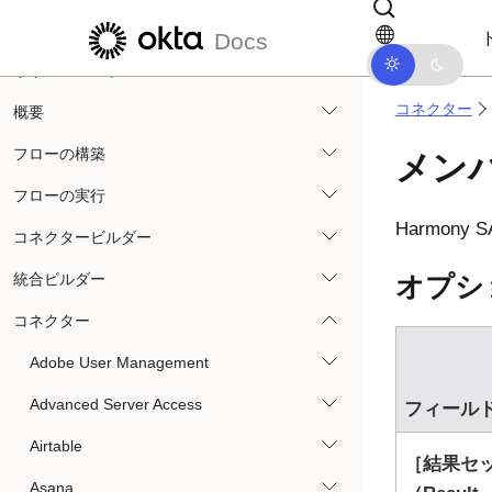
Okta Workflowsによるオンプレミス
メインコンテンツにスキップ
ドキュメントナビゲーションにス
PowerShellの実行
Docs
リリースノート
コネクター
概要
フローの構築
メン
フローの実行
Harmony S
コネクタービルダー
統合ビルダー
オプシ
コネクター
Adobe User Management
Advanced Server Access
フィール
Airtable
結果セ
Asana