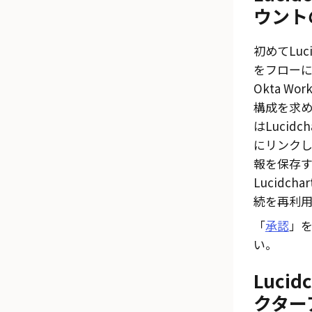
ウント
初めて
Luc
をフロー
Okta Work
構成を求め
は
Lucidch
にリンク
報を保存
Lucidchar
続を再利用
「
承認
」
い。
Lucidc
クター