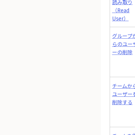
読み取り
（Read
User）
グループ
らのユー
ーの削除
チームか
ユーザー
削除する