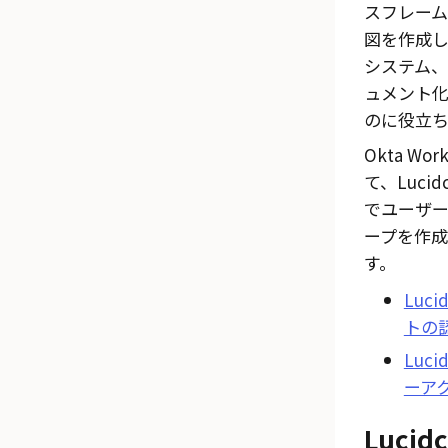
スフレー
図を作成し
システム
ュメント
のに役立ち
Okta Work
て、
Lucid
でユーザ
ープを作成
す。
Lucid
トの
Lucid
ーア
Lucidc