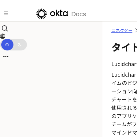
メインコンテンツにスキップ
Docs
コネクター
タイ
Lucidchar
Lucidchar
イムのビ
ーション
チャート
使用され
のアプリケ
チームが
マインドマ