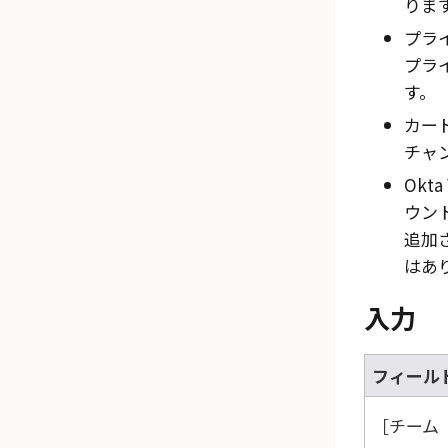
りま
プラ
プラ
す。
カー
チャ
Okta
ウン
追加
はあ
入力
フィール
チーム（