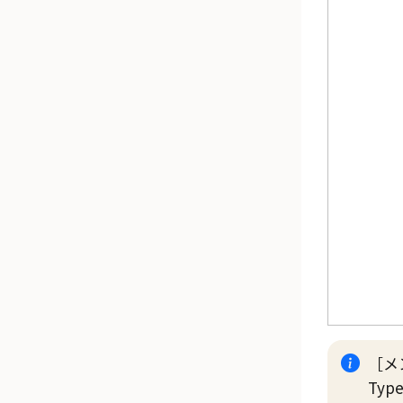
メ
Typ