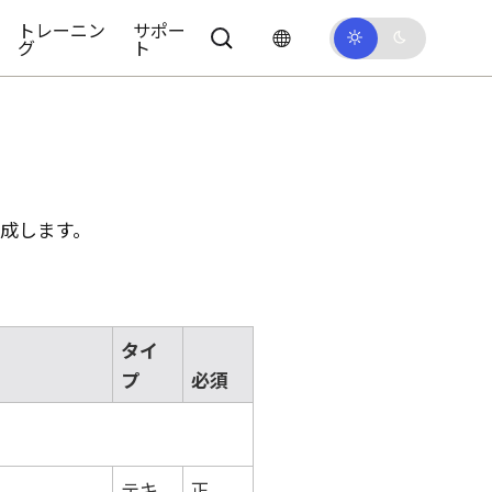
トレーニン
サポー
グ
ト
成します。
タイ
プ
必須
テキ
正