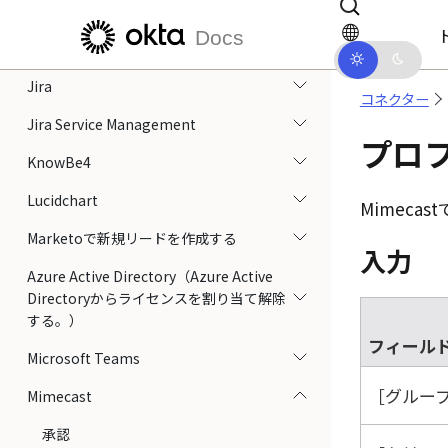
IBM Cloud
メインコンテンツにスキップ
ドキュメントナビゲーションにス
Docs
Jamf Pro Classic API
Jira
コネクター
Jira Service Management
プロ
KnowBe4
Lucidchart
Mimecast
Marketoで新規リードを作成する
入力
Azure Active Directory（Azure Active
Directoryからライセンスを割り当て解除
する。）
フィール
Microsoft Teams
グループ
Mimecast
承認