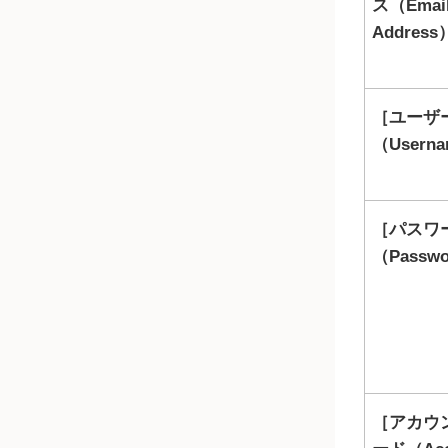
ス（Emai
Address
ユーザ
（Usern
パスワ
（Passw
アカウ