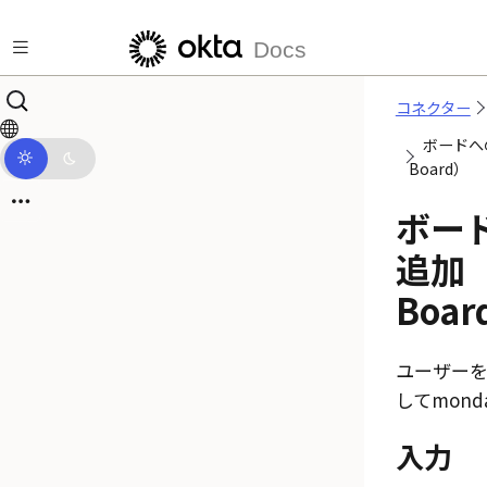
メインコンテンツにスキップ
Docs
コネクター
ボードへの
Board）
ボー
追加（A
Boar
ユーザー
して
mond
入力