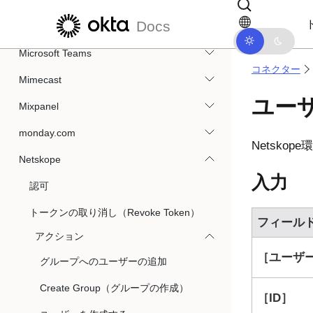
Directoryからライセンスを割り当て解除
メインコンテンツにスキップ
ドキュメントナビゲーションにス
Docs
する。）
Microsoft Teams
コネクター
Mimecast
ユー
Mixpanel
monday.com
Netskope
環
Netskope
入力
認可
トークンの取り消し（Revoke Token）
フィール
アクション
ユーザー
グループへのユーザーの追加
Create Group（グループの作成）
ID