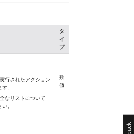
タ
イ
プ
数
実行されたアクション
値
ます。
全なリストについて
さい。