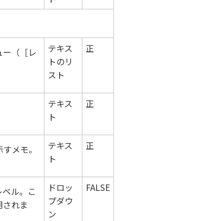
テキス
正
ュー（
レ
トのリ
。
スト
テキス
正
ト
テキス
正
示すメモ。
ト
ドロッ
FALSE
レベル。こ
プダウ
用されま
ン