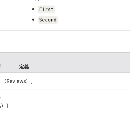
First
Second
ド
定義
（Reviews）
ー
s）