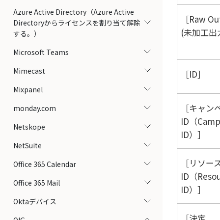
Azure Active Directory（Azure Active
Raw Ou
Directoryからライセンスを割り当て解除
(未加工出
する。）
Microsoft Teams
Mimecast
ID
Mixpanel
キャン
monday.com
ID（Camp
Netskope
ID）
NetSuite
リソー
Office 365 Calendar
ID（Resou
Office 365 Mail
ID）
Oktaデバイス
決定