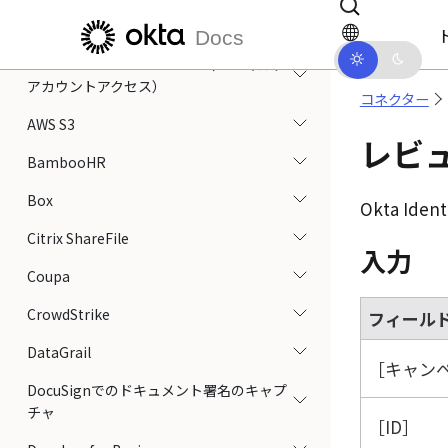
メインコンテンツにスキップ
ドキュメントナビゲーションにス
AWS Lambda
Docs
AWS Multi-Account Access（AWSマルチ
アカウントアクセス）
コネクター
AWS S3
レビ
BambooHR
Box
Okta Ident
Citrix ShareFile
入力
Coupa
CrowdStrike
フィール
DataGrail
キャンペ
DocuSignでのドキュメント署名のキャプ
チャ
ID