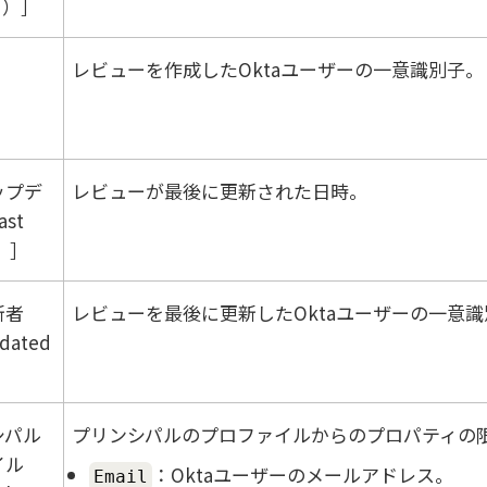
d）
レビューを作成したOktaユーザーの一意識別子。
d
ップデ
レビューが最後に更新された日時。
st
）
新者
レビューを最後に更新したOktaユーザーの一意
dated
シパル
プリンシパルのプロファイルからのプロパティの
イル
：Oktaユーザーのメールアドレス。
Email