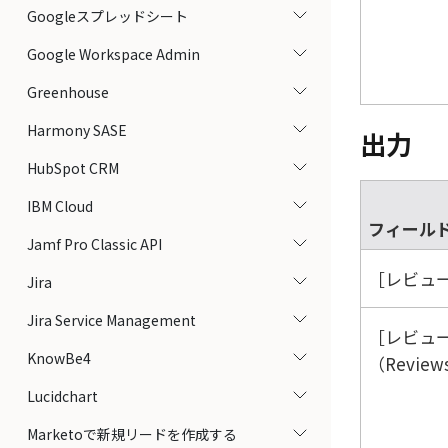
Googleスプレッドシート
Google Workspace Admin
Greenhouse
Harmony SASE
出力
HubSpot CRM
IBM Cloud
フィール
Jamf Pro Classic API
レビュー
Jira
Jira Service Management
レビュ
KnowBe4
（Review
Lucidchart
Marketoで新規リードを作成する