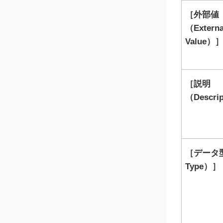
外部値
（Externa
Value）
説明
（Descri
データ型
Type）