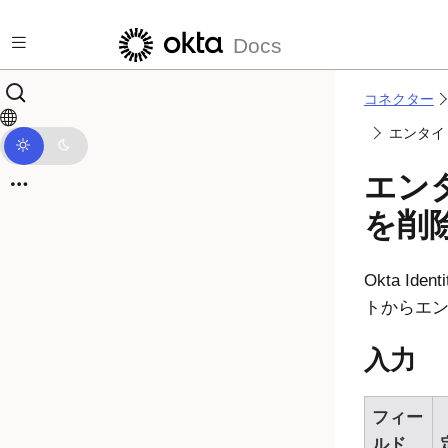
メインコンテンツにスキップ
Docs
コネクター
エンタイ
エン
を削
Okta Ident
トからエ
入力
フィー
ルド