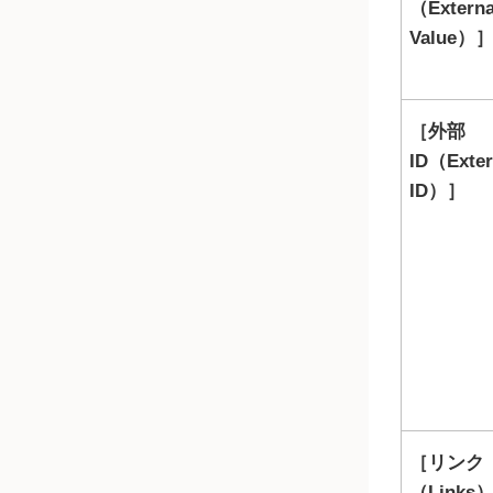
（Externa
Value）
外部
ID（Exter
ID）
リンク
（Links