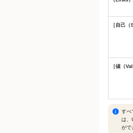
自己（S
値（Val
すべ
は、
がで