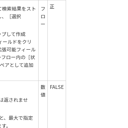
正
て検索結果をスト
フ
し、
選択
ロ
ー
ップして作成
ィールドをクリ
拡張可能フィール
ーフロー内の
状
ペアとして追加
数
FALSE
値
は返されませ
と、最大で指定
ます。