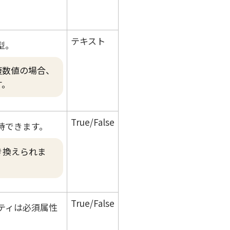
テキスト
型。
複数値の場合、
す。
True/False
持できます。
き換えられま
True/False
パティは必須属性