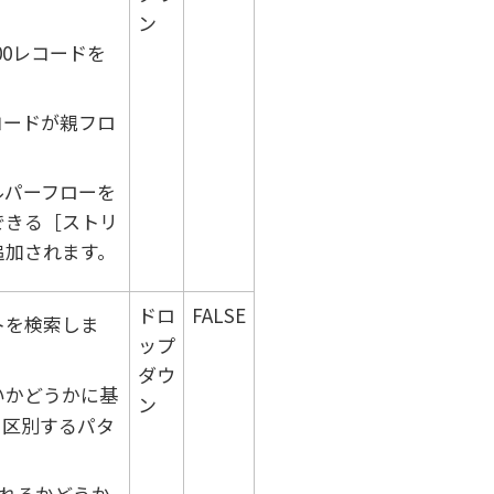
ン
00レコードを
コードが親フロ
ルパーフローを
できる
ストリ
追加されます。
ドロ
FALSE
トを検索しま
ップ
ダウ
いかどうかに基
ン
を区別するパタ
れるかどうか