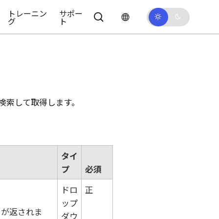
トレーニン
サポー
グ
ト
検索して取得します。
タイ
プ
必須
ドロ
正
ップ
ドが返されま
ダウ