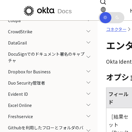
メインコンテンツにスキップ
ドキュメントナビゲーションにス
Citrix ShareFile
Docs
Coupa
コネクター
CrowdStrike
エン
DataGrail
DocuSignでのドキュメント署名のキャプ
チャ
Okta Ident
Dropbox for Business
オプシ
Duo Security管理者
フィール
Evident ID
ド
Excel Online
結果セ
Freshservice
ット
Githubを利用したフローとフォルダのバ