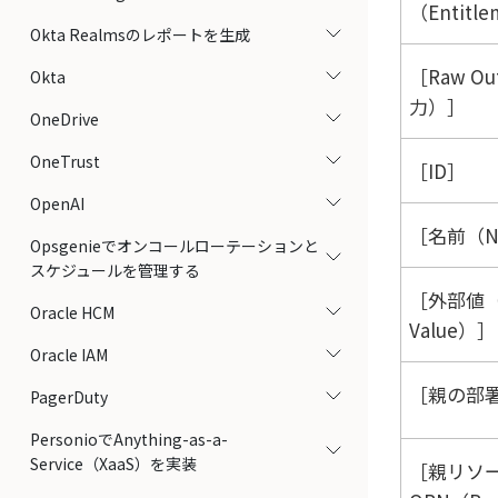
（Entitl
Okta Realmsのレポートを生成
Raw O
Okta
力）
OneDrive
OneTrust
ID
OpenAI
名前（N
Opsgenieでオンコールローテーションと
スケジュールを管理する
外部値（E
Oracle HCM
Value）
Oracle IAM
親の部署
PagerDuty
PersonioでAnything-as-a-
Service（XaaS）を実装
親リソ