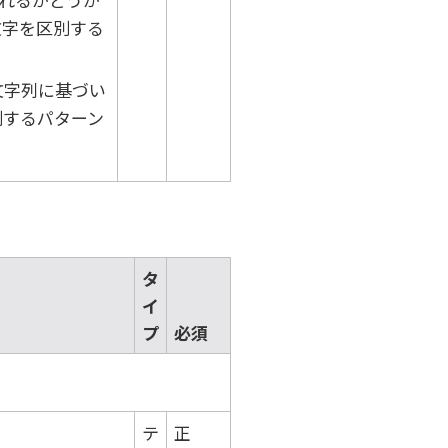
文字を区別する
文字列に基づい
別するパターン
タ
イ
プ
必須
テ
正