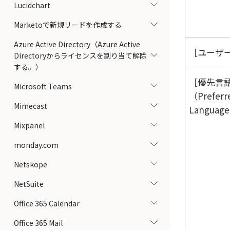
Lucidchart
Marketoで新規リードを作成する
Azure Active Directory（Azure Active
ユーザー設
Directoryからライセンスを割り当て解除
する。）
優先言
Microsoft Teams
（Preferr
Mimecast
Languag
Mixpanel
monday.com
Netskope
NetSuite
Office 365 Calendar
Office 365 Mail