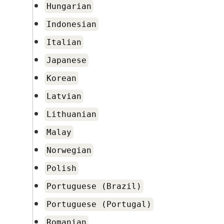
Hungarian
Indonesian
Italian
Japanese
Korean
Latvian
Lithuanian
Malay
Norwegian
Polish
Portuguese (Brazil)
Portuguese (Portugal)
Romanian