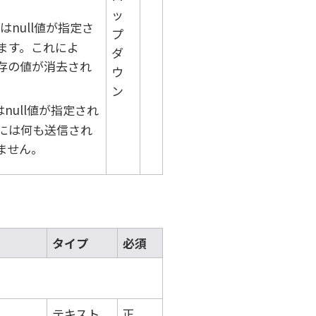
ッ
null値が指定さ
プ
ます。これによ
ダ
存の値が消去され
ウ
ン
ull値が指定され
には何も送信され
ません。
タイプ
必須
テキスト
正