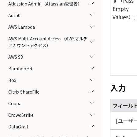
す（Pass
Atlassian Admin（Atlassian管理者）
Empty
Auth0
Values）
AWS Lambda
AWS Multi-Account Access（AWSマルチ
アカウントアクセス）
AWS S3
BambooHR
Box
入力
Citrix ShareFile
Coupa
フィール
CrowdStrike
ユーザープ
DataGrail