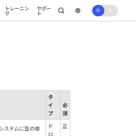
トレーニン
サポー
グ
ト
）
タ
イ
必
プ
須
ド
正
システムに空の値
ロ