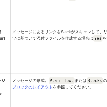
展
メッセージにあるリンクを
Slack
がスキャンして、
rl
ツに基づいて添付ファイルを作成する場合は
Yes
を
ージ
メッセージの形式。
Plain Text
または
Blocks
の
ブロックのレイアウト
を参照してください。
e