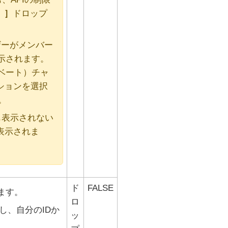
）
ドロップ
ザーがメンバー
示されます。
ベート）チャ
ションを選択
。
も表示されない
表示されま
ド
FALSE
ます。
ロ
し、自分のIDか
ッ