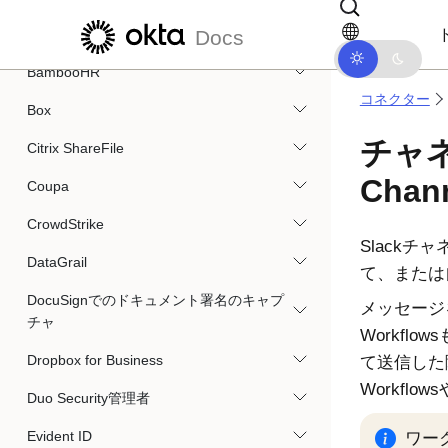
メインコンテンツにスキップ
ドキュメントナビゲーションにス
Docs
AWS S3
BambooHR
コネクター
Box
チャネ
Citrix ShareFile
Chan
Coupa
CrowdStrike
Slack
チャ
DataGrail
て、または
DocuSignでのドキュメント署名のキャプ
メッセージ
チャ
Workflows
Dropbox for Business
て送信した
Workflows
Duo Security管理者
Evident ID
ワー