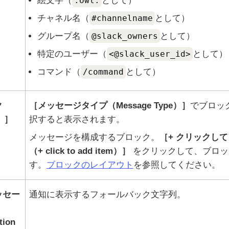
絵文字（
:owl:
として）
チャネル名（
#channelname
として）
グループ名（
@slack_owners
として）
特定のユーザー（
<@slack_user_id>
として）
コマンド（
/command
として）
ク
メッセージタイプ（Message Type）
でブロッ
）
択すると表示されます。
メッセージを構成するブロック。
+ クリックし
（+ click to add item）
をクリックして、ブロッ
す。
ブロックのレイアウト
を参照してください。
ッセー
通知に表示するフォールバック文字列。
tion