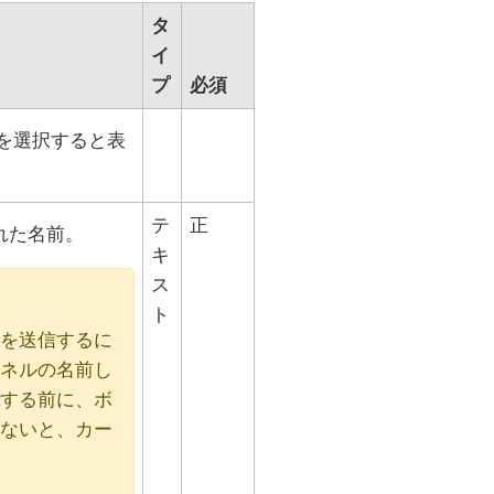
タ
イ
プ
必須
を選択すると表
テ
正
れた名前。
キ
ス
ト
を送信するに
ャネルの名前し
する前に、ボ
ないと、カー