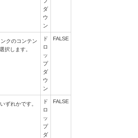
プ
ダ
ウ
ン
ド
FALSE
リンクのコンテン
ロ
選択します。
ッ
プ
ダ
ウ
ン
ド
FALSE
いずれかです。
ロ
ッ
プ
ダ