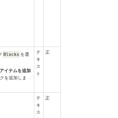
テ
正
ク
Blocks
を選
キ
ス
てアイテムを追加
ト
クを追加しま
テ
正
キ
ス