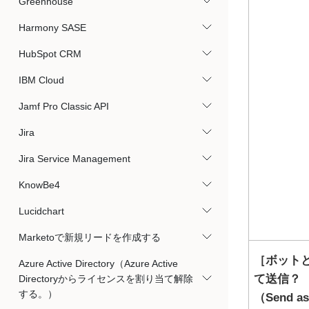
Greenhouse
Harmony SASE
HubSpot CRM
IBM Cloud
Jamf Pro Classic API
Jira
Jira Service Management
KnowBe4
Lucidchart
Marketoで新規リードを作成する
ボット
Azure Active Directory（Azure Active
て送信？
Directoryからライセンスを割り当て解除
する。）
（Send as