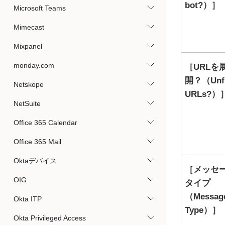
bot?）
Microsoft Teams
Mimecast
Mixpanel
monday.com
URLを
開？（Unfu
Netskope
URLs?）
NetSuite
Office 365 Calendar
Office 365 Mail
Oktaデバイス
メッセ
OIG
タイプ
（Messag
Okta ITP
Type）
Okta Privileged Access