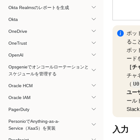
Okta Realmsのレポートを生成
Okta
OneDrive
ボッ
るこ
OneTrust
ボッ
OpenAI
ード
チャ
Opsgenieでオンコールローテーションと
スケジュールを管理する
チャ
（
U0
Oracle HCM
ユーザー
Oracle IAM
ール
Sl
PagerDuty
PersonioでAnything-as-a-
入力
Service（XaaS）を実装