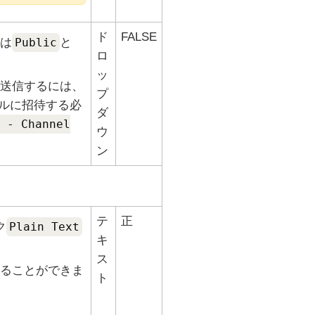
ド
FALSE
は
Public
と
ロ
ッ
送信するには、
プ
ルに招待する必
ダ
 - Channel
ウ
ン
テ
正
ク
Plain Text
キ
ス
ることができま
ト