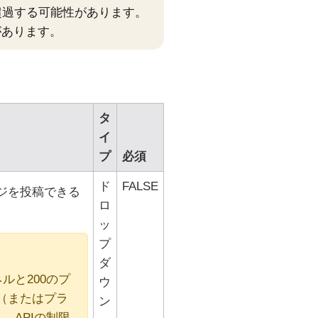
超過する可能性があります。
があります。
タ
イ
プ
必須
ド
FALSE
ジを投稿できる
ロ
ッ
プ
ダ
ルと200のプ
ウ
（またはプラ
ン
、APIの制限