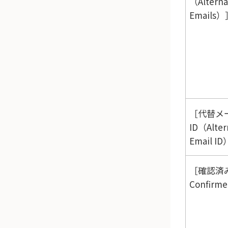
（Alterna
Emails）
代替メ
ID（Alter
Email ID
確認済み
Confirm