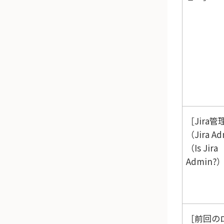
Jira
（Jira A
（Is Jira
Admin?
前回の