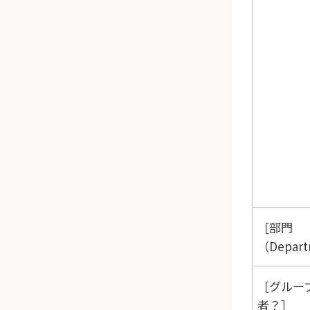
部門
（Depar
グルー
者？