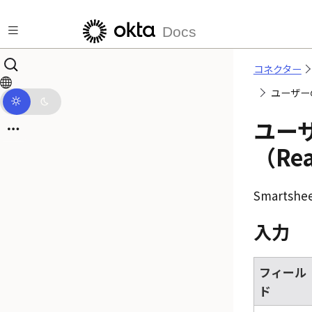
メインコンテンツにスキップ
Docs
コネクター
ユーザーの
ユー
（Rea
Smartshe
入力
フィール
ド