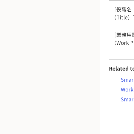
役職名
（Title）
業務用
（Work 
Related t
Sma
Work
Smar