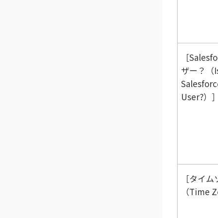
Salesf
ザー？（I
Salesforc
User?）
タイム
（Time 