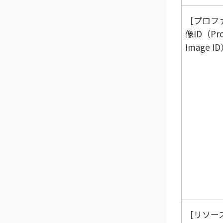
プロフ
像ID（Prof
Image I
リソー