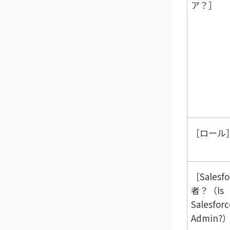
ア？
ロール
Salesf
者？（Is
Salesforc
Admin?