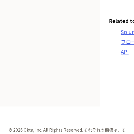
Related t
Splu
フロ
API
©
2026
Okta, Inc. All Rights Reserved. それぞれの商標は、そ