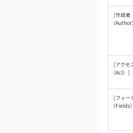
作成者
（Autho
アクセ
（Acl）
フィー
（Fields