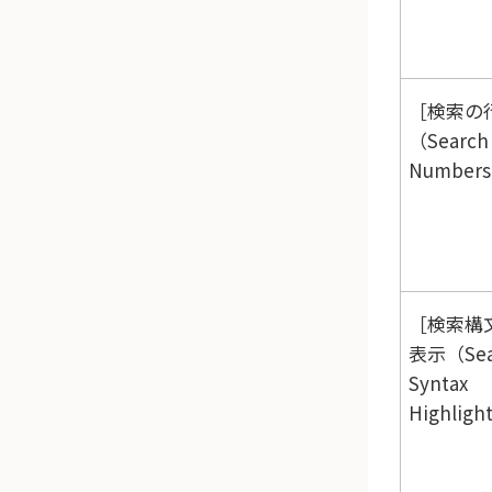
検索の
（Search 
Number
検索構
表示（Sea
Syntax
Highligh