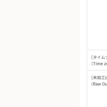
タイム
（Time 
未加工
（Raw Ou