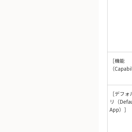
機能
（Capabil
デフォ
リ（Defau
App）