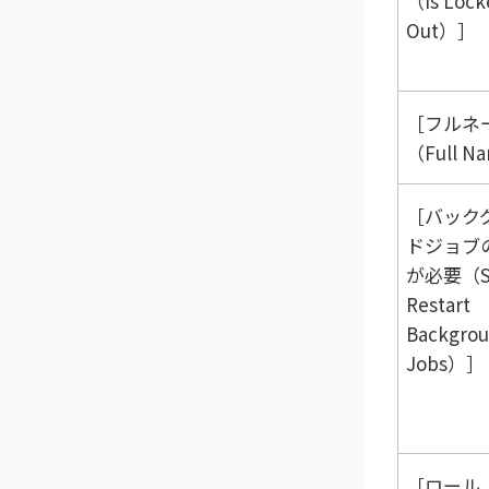
（Is Lock
Out）
フルネ
（Full N
バック
ドジョブ
が必要（Sh
Restart
Backgro
Jobs）
ロール