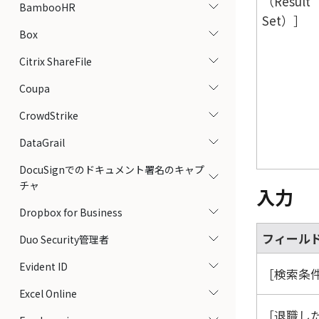
（Result
BambooHR
Set）
Box
Citrix ShareFile
Coupa
CrowdStrike
DataGrail
DocuSignでのドキュメント署名のキャプ
チャ
入力
Dropbox for Business
フィール
Duo Security管理者
Evident ID
検索条件（
Excel Online
退職し