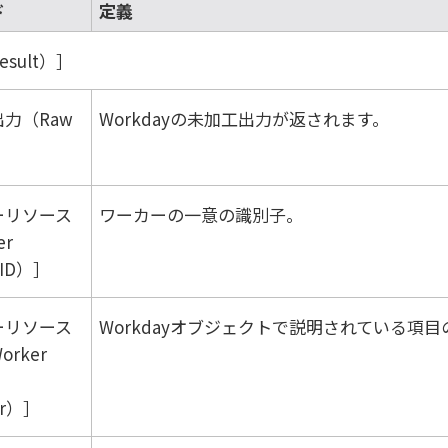
ド
定義
sult）
力（Raw
Workday
の未加工出力が返されます。
ーリソース
ワーカーの一意の識別子。
er
 ID）
ーリソース
Workday
オブジェクトで説明されている項目
rker
or）