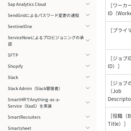
Sap Analytics Cloud
ワーカ
ID（Work
SendGridによるパスワード変更の通知
SentinelOne
プライマ
ServiceNowによるプロビジョニングの承
認
SFTP
ジョブI
ID）
Shopify
Slack
ジョブ
Slack Admin（Slack管理者）
（Job
Descript
SmartHRでAnything-as-a-
Service（XaaS）を実装
役職（Bu
SmartRecruiters
Title）
Smartsheet