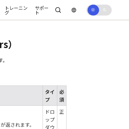
トレーニン
サポー
グ
ト
rs）
す。
タイ
必
プ
須
ドロ
正
ップ
ドが返されます。
ダウ