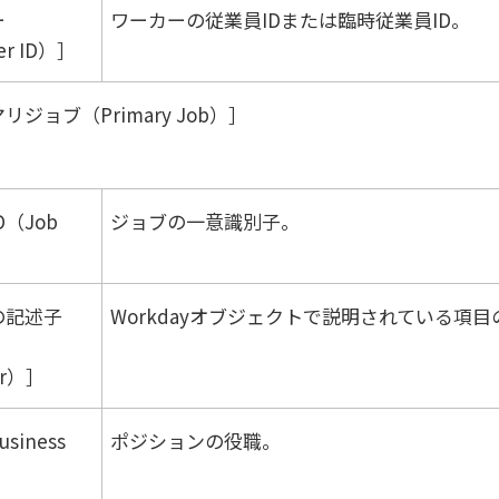
ー
ワーカーの従業員IDまたは臨時従業員ID。
er ID）
リジョブ（Primary Job）
D（Job
ジョブの一意識別子。
の記述子
Workday
オブジェクトで説明されている項目
or）
siness
ポジションの役職。