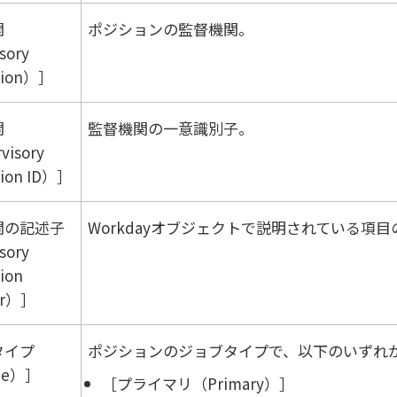
関
ポジションの監督機関。
sory
tion）
関
監督機関の一意識別子。
visory
tion ID）
関の記述子
Workday
オブジェクトで説明されている項目
sory
ion
or）
タイプ
ポジションのジョブタイプで、以下のいずれ
pe）
プライマリ（Primary）