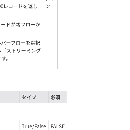
00レコードを返し
ン
コードが親フローか
ルパーフローを選択
る
ストリーミング
ます。
タイプ
必須
True/False
FALSE