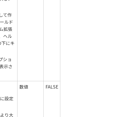
して作
ールド
ム拡張
、ヘル
の下にキ
プショ
表示さ
数値
FALSE
に設定
より大