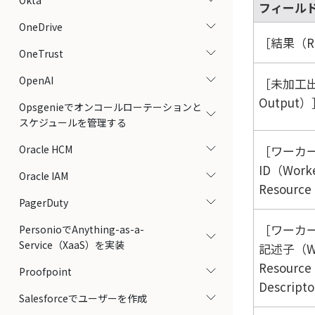
Okta
フィール
OneDrive
結果（Re
OneTrust
OpenAI
未加工出
Output）
Opsgenieでオンコールローテーションと
スケジュールを管理する
Oracle HCM
ワーカ
ID（Work
Oracle IAM
Resource
PagerDuty
ワーカ
PersonioでAnything-as-a-
Service（XaaS）を実装
記述子（Wo
Resource
Proofpoint
Descript
Salesforceでユーザーを作成