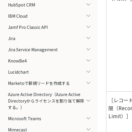
HubSpot CRM
IBM Cloud
Jamf Pro Classic API
Jira
Jira Service Management
KnowBe4
Lucidchart
Marketoで新規リードを作成する
Azure Active Directory（Azure Active
レコー
Directoryからライセンスを割り当て解除
する。）
限（Reco
Limit）
Microsoft Teams
Mimecast