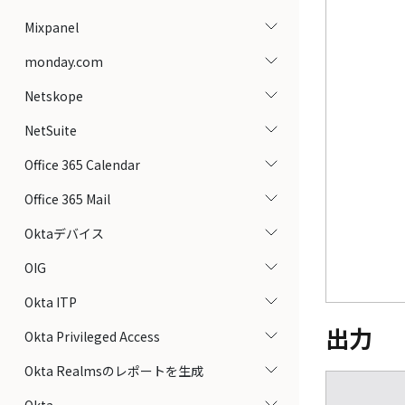
Mixpanel
monday.com
Netskope
NetSuite
Office 365 Calendar
Office 365 Mail
Oktaデバイス
OIG
Okta ITP
出力
Okta Privileged Access
Okta Realmsのレポートを生成