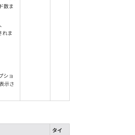
ド数ま
、
されま
プショ
表示さ
タイ