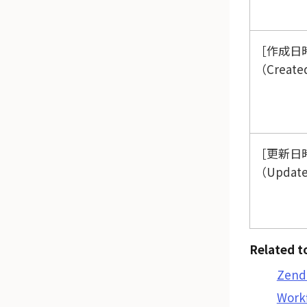
作成日
（Create
更新日
（Update
Related t
Zen
Work