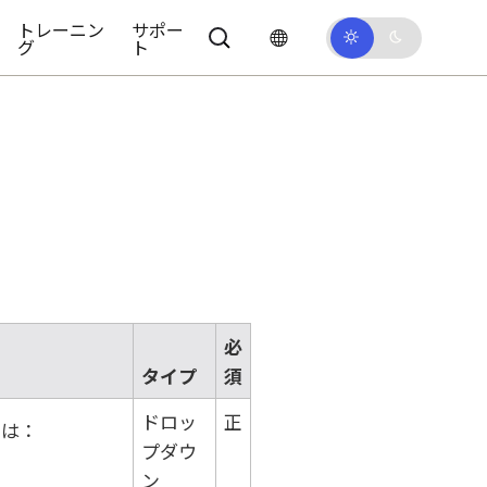
トレーニン
サポー
グ
ト
必
タイプ
須
ドロッ
正
には：
プダウ
ン