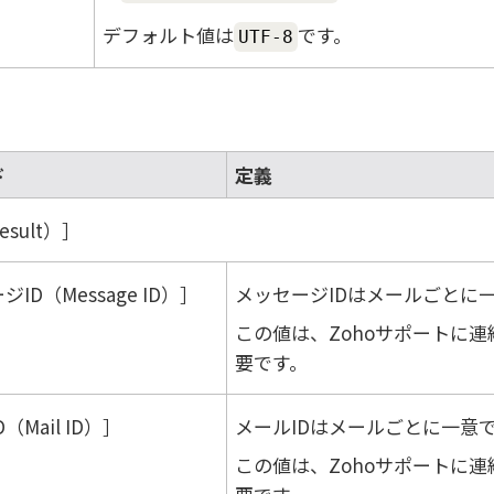
デフォルト値は
です。
UTF-8
ド
定義
sult）
ID（Message ID）
メッセージIDはメールごとに
この値は、
Zoho
サポートに連
要です。
（Mail ID）
メールIDはメールごとに一意
この値は、
Zoho
サポートに連