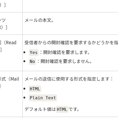
t）
ンツ
メールの本文。
t）
（Read
受信者からの開封確認を要求するかどうかを
：開封確認を要求します。
Yes
：開封確認を要求しません。
No
式（Mail
メールの送信に使用する形式を指定します：
HTML
Plain Text
デフォルト値は
です。
HTML