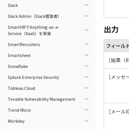
Slack
Slack Admin（Slack管理者）
出力
SmartHRでAnything-as-a-
Service（XaaS）を実装
SmartRecruiters
フィール
Smartsheet
結果（Re
Snowflake
メッセージ
Splunk Enterprise Security
Tableau Cloud
Tenable Vulnerability Management
Trend Micro
メールID
Workday