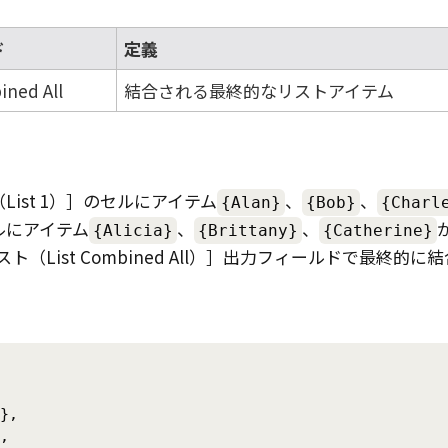
ド
定義
ined All
結合される最終的なリストアイテム
ist 1）
のセルにアイテム
、
、
{Alan}
{Bob}
{Charl
ルにアイテム
、
、
{Alicia}
{Brittany}
{Catherine}
（List Combined All）
出力フィールドで最終的に結
},

,
