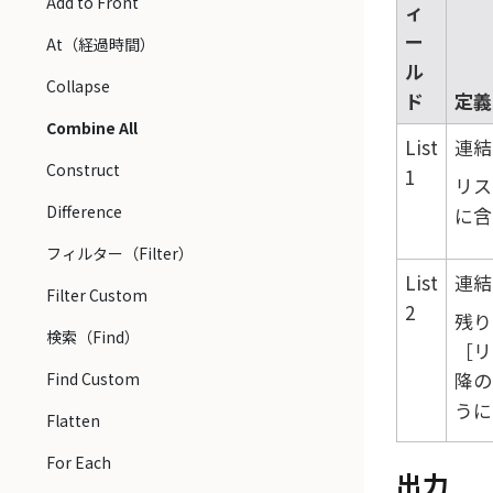
Add to Front
ィ
ー
At（経過時間）
ル
Collapse
ド
定義
Combine All
List
連結
Construct
1
リス
Difference
に含
フィルター（Filter）
List
連結
Filter Custom
2
残り
検索（Find）
リ
降の
Find Custom
うに
Flatten
For Each
出力