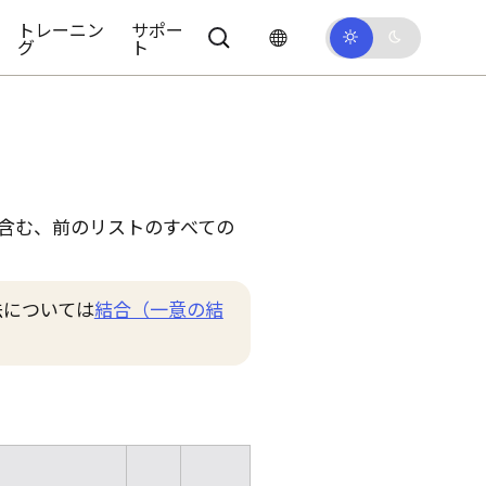
トレーニン
サポー
グ
ト
含む、前のリストのすべての
法については
結合（一意の結