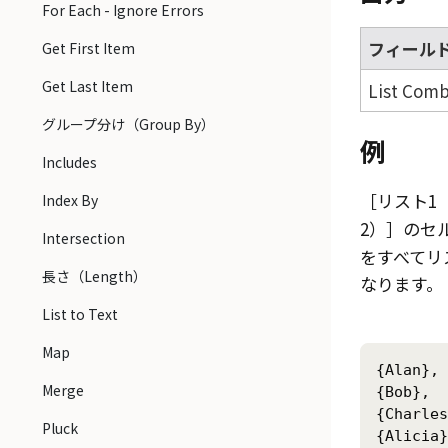
For Each - Ignore Errors
フィール
Get First Item
Get Last Item
List Comb
グループ分け（Group By）
例
Includes
リスト1（L
Index By
2）
のセ
Intersection
をすべてリスト
長さ（Length）
なります。
List to Text
Map
{Alan},

Merge
{Bob},

{Charles
Pluck
{Alicia}