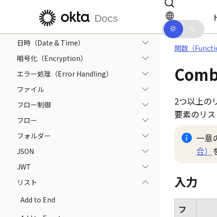
メインコンテンツにスキップ
ドキュメントナビゲーションにス
APIコネクター
Docs
分岐（Branching）
日時（Date & Time）
関数（Functi
暗号化（Encryption）
Combi
エラー処理（Error Handling）
ファイル
2つ以上の
フロー制御
要素のリス
フロー
フォルダー
一意
合）
JSON
JWT
入力
リスト
Add to End
フ