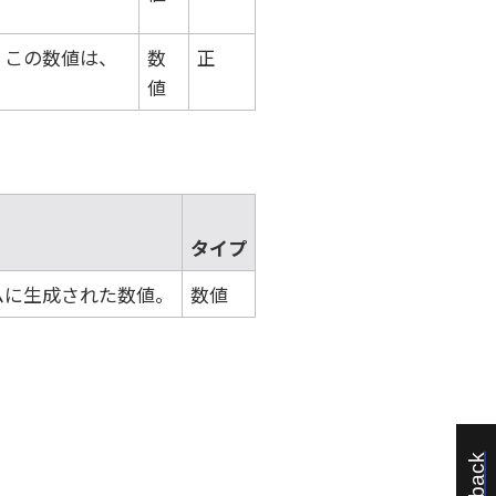
。この数値は、
数
正
値
タイプ
ムに生成された数値。
数値