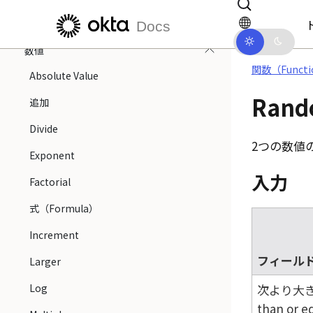
JWT
メインコンテンツにスキップ
ドキュメントナビゲーションにス
Docs
リスト
数値
関数（Functi
Absolute Value
Rand
追加
Divide
2つの数値
Exponent
入力
Factorial
式（Formula）
Increment
フィール
Larger
Log
次より大き
than or e