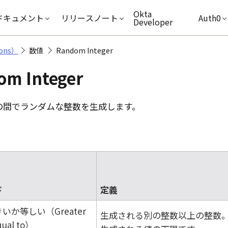
キップ
Okta
ドキュメント
リリースノート
Auth0
Developer
ons）
数値
Random Integer
om Integer
の間でランダムな整数を生成します。
ド
定義
いか等しい（Greater
生成される別の整数以上の整数
qual to）