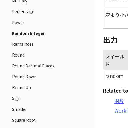
Multiply
Percentage
次より小さい
Power
Random Integer
出力
Remainder
Round
フィール
ド
Round Decimal Places
random
Round Down
Round Up
Related to
Sign
関数
Smaller
Work
Square Root