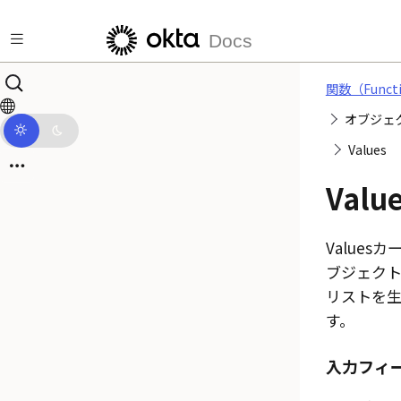
メインコンテンツにスキップ
Docs
関数（Funct
オブジェ
Values
Valu
Values
ブジェク
リストを
す。
入力フィ