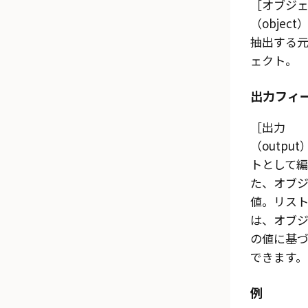
オブジ
（object
抽出する
ェクト。
出力フィ
出力
（output
トとして
た、オブ
値。リス
は、オブ
の値に基
できます。
例