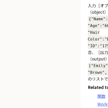
入力
オ
（object
{"Name":
"Age":"6
"Hair
Color":"
"ID":"17
合、
出
（output
["Emily"
"Brown",
のリストで
Related t
関数
Work