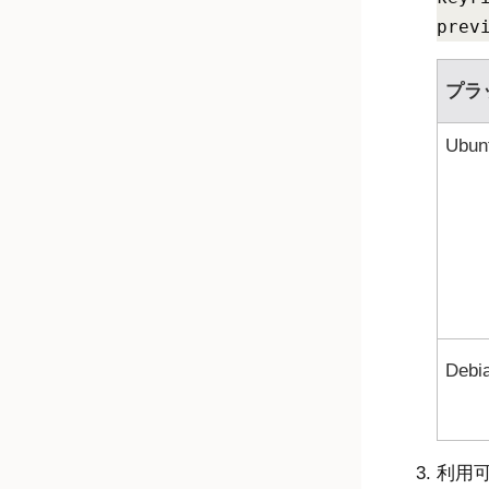
prev
プラ
Ubun
Debi
利用