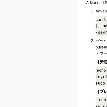
Advanced S
Advan
curl
| su
/dev
パッ
bul
トフ
安定
echo
keyr
sudo
プレ
echo
keyr