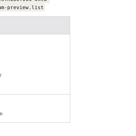
am-preview.list
y
m