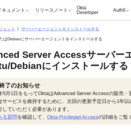
キップ
Okta
ドキュメント
リリースノート
Auth0
Developer
ジェント
サーバーエージェントをインストールする
uまたはDebianにサーバーエージェントをインストールする
ced Server Access
サーバー
ntu/Debianにインストールする
終了のお知らせ
6年5月1日をもって
Okta
は
Advanced Server Access
の販売・
はサービスを維持するために、次回の更新予定日から1年以
行していただく必要があります。
ある質問
を確認して、
Okta Privileged Access
の詳細をご覧