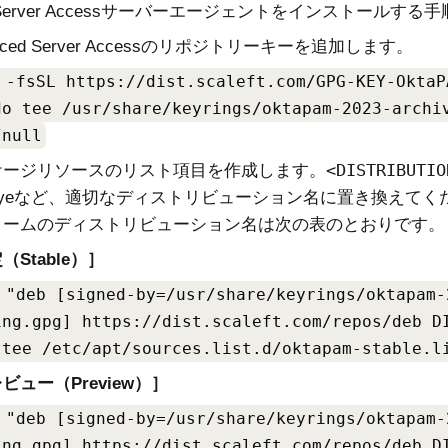
erver Access
サーバーエージェントをインストールする手
ced Server Access
のリポジトリーキーを追加します。
 -fsSL https://dist.scaleft.com/GPG-KEY-OktaP
do tee /usr/share/keyrings/oktapam-2023-archi
/null
DISTRIBUTIO
ケージリソースのリスト項目を作成します。
lseyeなど、適切なディストリビューション名に置き換えて
ォームのディストリビューション名は次の表のとおりです。
（Stable）
 "deb [signed-by=/usr/share/keyrings/oktapam-
ing.gpg] https://dist.scaleft.com/repos/deb D
 tee /etc/apt/sources.list.d/oktapam-stable.l
ビュー（Preview）
 "deb [signed-by=/usr/share/keyrings/oktapam-
ing.gpg] https://dist.scaleft.com/repos/deb D