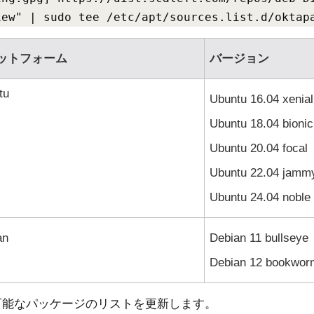
iew" | sudo tee /etc/apt/sources.list.d/oktap
ットフォーム
バージョン
tu
Ubuntu 16.04 xenial
Ubuntu 18.04 bionic
Ubuntu 20.04 focal
Ubuntu 22.04 jamm
Ubuntu 24.04 noble
an
Debian 11 bullseye
Debian 12 bookwor
可能なパッケージのリストを更新します。