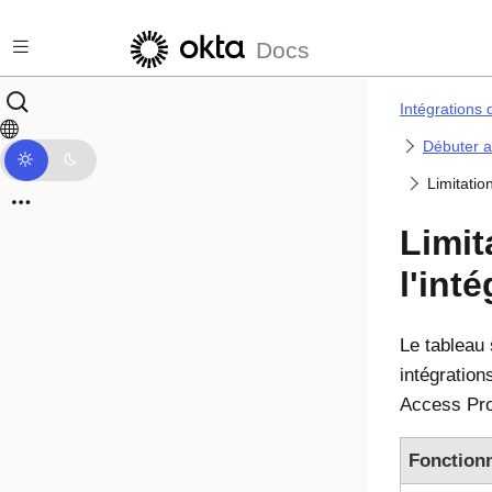
Passer au contenu principal
Docs
Intégrations 
Débuter a
Limitatio
Limit
l'int
Le tableau 
intégratio
Access Pro
Fonctionn