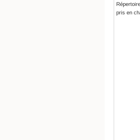
Répertoir
pris en c