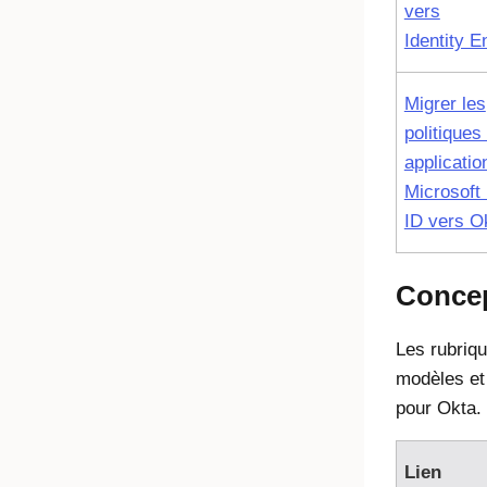
vers
Identity E
Migrer les
politiques 
applicatio
Microsoft
ID vers O
Concep
Les rubriqu
modèles et 
pour
Okta
.
Lien