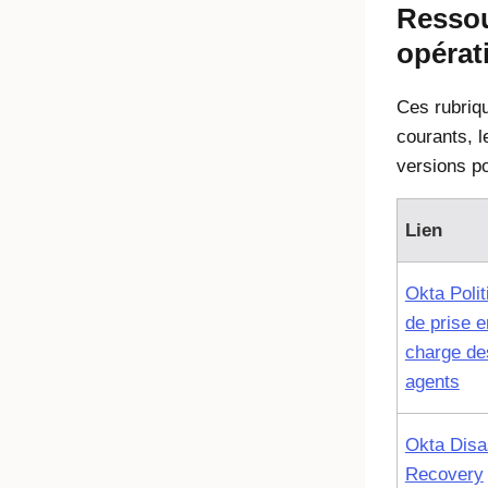
Resso
opérat
Ces rubriqu
courants, l
versions po
Lien
Okta
Polit
de prise e
charge de
agents
Okta
Disa
Recovery