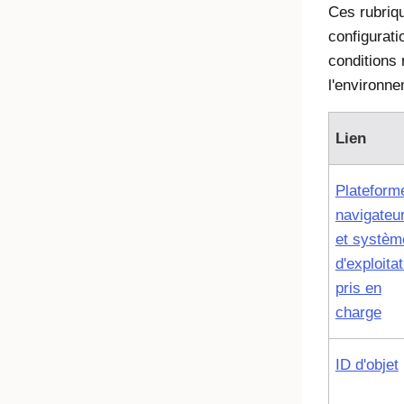
Ces rubriqu
configurati
conditions 
l'environne
Lien
Plateform
navigateu
et systèm
d'exploita
pris en
charge
ID d'objet