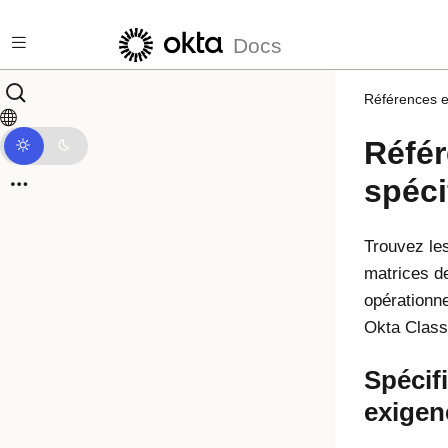
Passer au contenu principal
Docs
Références et
Référ
spéci
Trouvez le
matrices de
opérationn
Okta Class
Spécifi
exigen