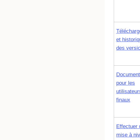
Téléchar
et histori
des versi
Document
pour les
utilisateur
finaux
Effectuer
mise à ni