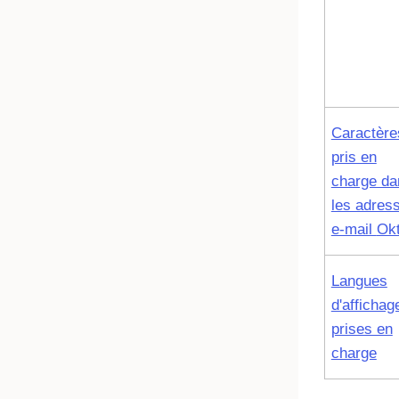
Caractère
pris en
charge da
les adres
e-mail
Ok
Langues
d'affichag
prises en
charge