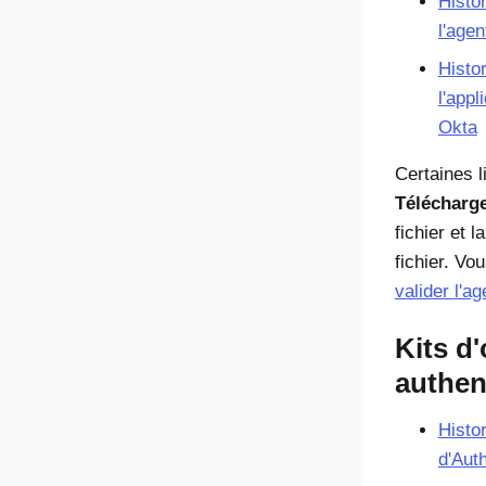
Histo
l'age
Histo
l'app
Okta
Certaines l
Télécharg
fichier et 
fichier. Vo
valider l'ag
Kits d'
authen
Histo
d'Aut