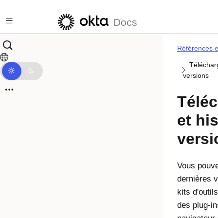
Passer au contenu principal
Docs
Références et
Téléchar
versions
Télé
et hi
versi
Vous pouve
dernières 
kits d'outil
des plug-in