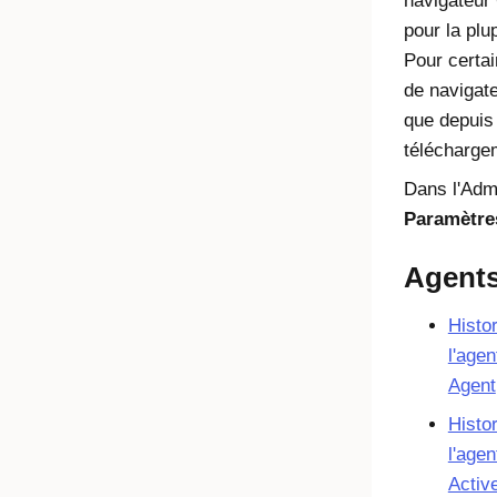
navigateur
pour la plu
Pour certai
de navigat
que depuis
télécharge
Dans l'
Adm
Paramètre
Agent
Histo
l'age
Agent
Histo
l'age
Activ