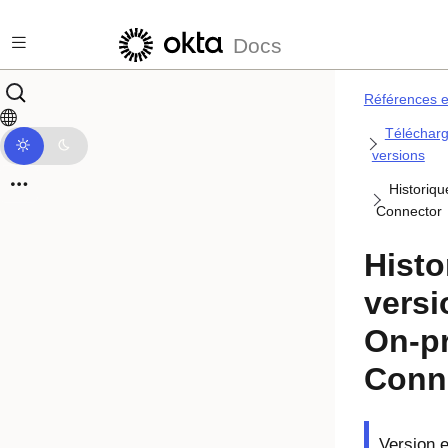
Passer au contenu principal
Docs
Références et
Télécharg
versions
Historiq
Connector
Histo
versi
On-p
Conn
Version e