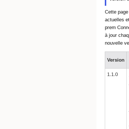
Cette page 
actuelles e
prem Conne
à jour chaq
nouvelle ve
Version
1.1.0